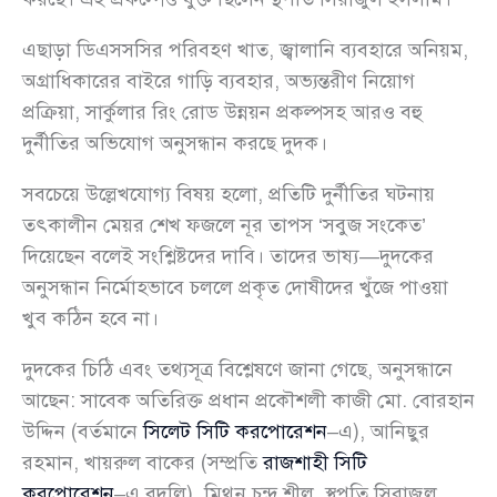
এছাড়া ডিএসসসির পরিবহণ খাত, জ্বালানি ব্যবহারে অনিয়ম,
অগ্রাধিকারের বাইরে গাড়ি ব্যবহার, অভ্যন্তরীণ নিয়োগ
প্রক্রিয়া, সার্কুলার রিং রোড উন্নয়ন প্রকল্পসহ আরও বহু
দুর্নীতির অভিযোগ অনুসন্ধান করছে দুদক।
সবচেয়ে উল্লেখযোগ্য বিষয় হলো, প্রতিটি দুর্নীতির ঘটনায়
তৎকালীন মেয়র শেখ ফজলে নূর তাপস ‘সবুজ সংকেত’
দিয়েছেন বলেই সংশ্লিষ্টদের দাবি। তাদের ভাষ্য—দুদকের
অনুসন্ধান নির্মোহভাবে চললে প্রকৃত দোষীদের খুঁজে পাওয়া
খুব কঠিন হবে না।
দুদকের চিঠি এবং তথ্যসূত্র বিশ্লেষণে জানা গেছে, অনুসন্ধানে
আছেন: সাবেক অতিরিক্ত প্রধান প্রকৌশলী কাজী মো. বোরহান
উদ্দিন (বর্তমানে
সিলেট সিটি করপোরেশন
–এ), আনিছুর
রহমান, খায়রুল বাকের (সম্প্রতি
রাজশাহী সিটি
করপোরেশন
–এ বদলি), মিথুন চন্দ্র শীল, স্থপতি সিরাজুল