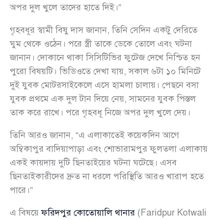
অপর দুল খুলে তাদের হাতে দিই।”
গৃহবধূর স্বামী বিষু দাস জানান, তিনি সেদিন একটু দেরিতে
ঘুম থেকে ওঠেন। পরে স্ত্রী তাকে ডেকে তোলে এবং ঘটনা
জানান। দোকানে থাকা সিসিটিভির ফুটেজ দেখে নিশ্চিত হন
পুরো বিষয়টি। ভিডিওতে দেখা যায়, সকাল ৬টা ১০ মিনিটে
দুই যুবক মোটরসাইকেলে এসে হামলা চালায়। পেছনে বসা
যুবক প্রথমে এক দুল টান দিয়ে নেয়, সামনের যুবক পিস্তল
তাক করে রাখে। পরে গৃহবধূ নিজে অপর দুল খুলে দেয়।
তিনি আরও জানান, “এ এলাকাতেই কয়েকদিন আগে
অম্বিকাপুর বাদিয়াপাড়া এবং শোভারামপুর ফুলতলা এলাকায়
একই কায়দায় দুটি ছিনতাইয়ের ঘটনা ঘটেছে। এসব
ছিনতাইকারীদের দ্রুত না ধরলে পরিস্থিতি আরও খারাপ হতে
পারে।”
এ বিষয়ে
ফরিদপুর কোতোয়ালি থানার
(Faridpur Kotwali