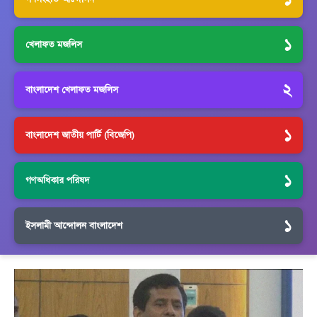
১
খেলাফত মজলিস
২
বাংলাদেশ খেলাফত মজলিস
১
বাংলাদেশ জাতীয় পার্টি (বিজেপি)
১
গণঅধিকার পরিষদ
১
ইসলামী আন্দোলন বাংলাদেশ