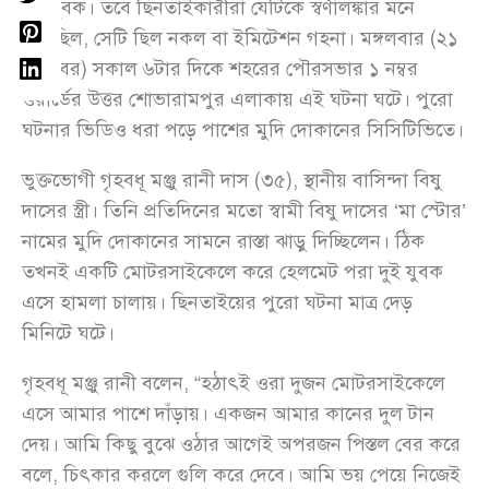
দুই যুবক। তবে ছিনতাইকারীরা যেটিকে স্বর্ণালঙ্কার মনে
করেছিল, সেটি ছিল নকল বা ইমিটেশন গহনা। মঙ্গলবার (২১
অক্টোবর) সকাল ৬টার দিকে শহরের পৌরসভার ১ নম্বর
ওয়ার্ডের উত্তর শোভারামপুর এলাকায় এই ঘটনা ঘটে। পুরো
ঘটনার ভিডিও ধরা পড়ে পাশের মুদি দোকানের সিসিটিভিতে।
ভুক্তভোগী গৃহবধূ মঞ্জু রানী দাস (৩৫), স্থানীয় বাসিন্দা বিষু
দাসের স্ত্রী। তিনি প্রতিদিনের মতো স্বামী বিষু দাসের ‘মা স্টোর’
নামের মুদি দোকানের সামনে রাস্তা ঝাড়ু দিচ্ছিলেন। ঠিক
তখনই একটি মোটরসাইকেলে করে হেলমেট পরা দুই যুবক
এসে হামলা চালায়। ছিনতাইয়ের পুরো ঘটনা মাত্র দেড়
মিনিটে ঘটে।
গৃহবধূ মঞ্জু রানী বলেন, “হঠাৎই ওরা দুজন মোটরসাইকেলে
এসে আমার পাশে দাঁড়ায়। একজন আমার কানের দুল টান
দেয়। আমি কিছু বুঝে ওঠার আগেই অপরজন পিস্তল বের করে
বলে, চিৎকার করলে গুলি করে দেবে। আমি ভয় পেয়ে নিজেই