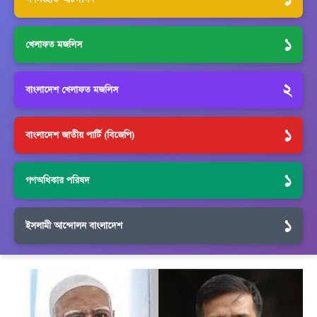
১
খেলাফত মজলিস
২
বাংলাদেশ খেলাফত মজলিস
১
বাংলাদেশ জাতীয় পার্টি (বিজেপি)
১
গণঅধিকার পরিষদ
১
ইসলামী আন্দোলন বাংলাদেশ