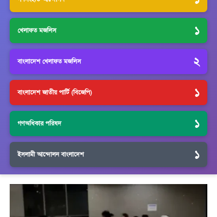
১
খেলাফত মজলিস
২
বাংলাদেশ খেলাফত মজলিস
১
বাংলাদেশ জাতীয় পার্টি (বিজেপি)
১
গণঅধিকার পরিষদ
১
ইসলামী আন্দোলন বাংলাদেশ