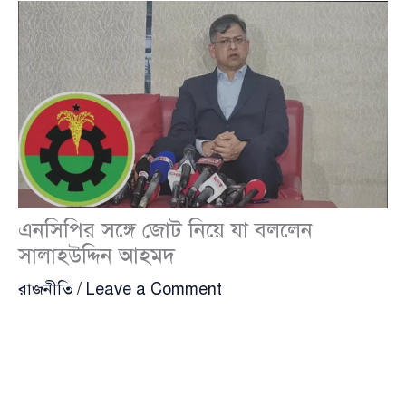
এনসিপির সঙ্গে জোট নিয়ে যা বললেন
সালাহউদ্দিন আহমদ
রাজনীতি
/
Leave a Comment
বিএনপি
(BNP)-র স্থায়ী কমিটির সদস্য
সালাহউদ্দিন আহমদ
(Salahuddin Ahmed) জানিয়েছেন,
জাতীয় নাগরিক পার্টি
(এনসিপি)
(National Citizens Party – NCP)-র সঙ্গে