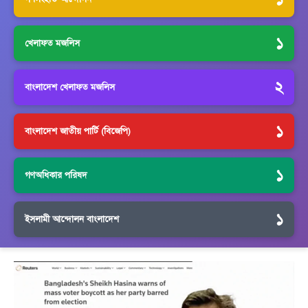
১
খেলাফত মজলিস
২
বাংলাদেশ খেলাফত মজলিস
১
বাংলাদেশ জাতীয় পার্টি (বিজেপি)
১
গণঅধিকার পরিষদ
১
ইসলামী আন্দোলন বাংলাদেশ