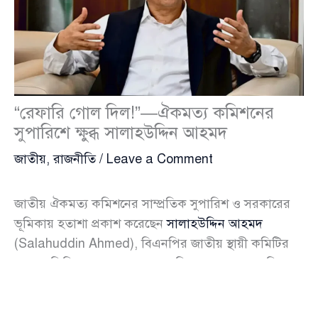
“রেফারি গোল দিল!”—ঐকমত্য কমিশনের
সুপারিশে ক্ষুব্ধ সালাহউদ্দিন আহমদ
জাতীয়
,
রাজনীতি
/
Leave a Comment
জাতীয় ঐকমত্য কমিশনের সাম্প্রতিক সুপারিশ ও সরকারের
ভূমিকায় হতাশা প্রকাশ করেছেন
সালাহউদ্দিন আহমদ
(Salahuddin Ahmed), বিএনপির জাতীয় স্থায়ী কমিটির
সদস্য। তিনি বলেন, “এভাবে রেফারিকে কখনো গোল দিতে
দেখিনি।” মঙ্গলবার ঢাকার একটি হোটেলে বিএনপি
আয়োজিত এক গোলটেবিল বৈঠকে এ মন্তব্য করেন তিনি।