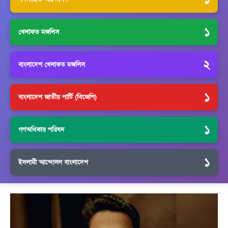
১
খেলাফত মজলিস
২
বাংলাদেশ খেলাফত মজলিস
১
বাংলাদেশ জাতীয় পার্টি (বিজেপি)
১
গণঅধিকার পরিষদ
১
ইসলামী আন্দোলন বাংলাদেশ