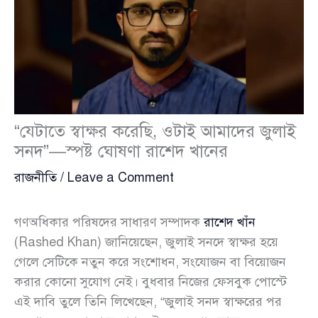
“যেটাতে স্বাক্ষর করেছি, ওটাই আমাদের জুলাই
সনদ”—স্পষ্ট ঘোষণা রাশেদ খানের
রাজনীতি
/
Leave a Comment
গণঅধিকার পরিষদের সাধারণ সম্পাদক
রাশেদ খাঁন
(Rashed Khan) জানিয়েছেন, জুলাই সনদে স্বাক্ষর হয়ে
গেলে সেটিকে নতুন করে সংশোধন, সংযোজন বা বিয়োজন
করার কোনো সুযোগ নেই। বুধবার নিজের ফেসবুক পোস্টে
এই দাবি তুলে তিনি লিখেছেন, “জুলাই সনদ স্বাক্ষরের পর