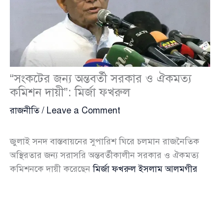
“সংকটের জন্য অন্তবর্তী সরকার ও ঐকমত্য
কমিশন দায়ী”: মির্জা ফখরুল
রাজনীতি
/
Leave a Comment
জুলাই সনদ বাস্তবায়নের সুপারিশ ঘিরে চলমান রাজনৈতিক
অস্থিরতার জন্য সরাসরি অন্তবর্তীকালীন সরকার ও ঐকমত্য
কমিশনকে দায়ী করেছেন
মির্জা ফখরুল ইসলাম আলমগীর
(Mirza Fakhrul Islam Alamgir)।
শুক্রবার ইঞ্জিনিয়ার্স ইনস্টিটিউশন মিলনায়তনে
গণসংহতি
আন্দোলন
(Ganosanghati Andolon)-এর জাতীয়