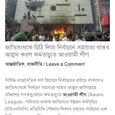
জাতিসংঘকে চিঠি দিয়ে নির্বাচনে সহায়তা বন্ধের
আহ্বান করল ক্ষমতাচ্যুত আওয়ামী লীগ
আন্তর্জাতিক
,
রাজনীতি
/
Leave a Comment
নিষিদ্ধ রাজনৈতিক দল হিসেবে নির্বাচনের বাইরে থাকলেও
জাতিসংঘকে নির্বাচন সহায়তা বন্ধের আহ্বান জানিয়েছে
চব্বিশের গণঅভ্যুত্থানে ক্ষমতাচ্যুত
আওয়ামী লীগ
(Awami
League)। শনিবার ঢাকায় জাতিসংঘ উন্নয়ন কর্মসূচির
(ইউএনডিপি) প্রতিনিধি স্টেফান লিলার বরাবর পাঠানো এক