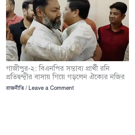
গাজীপুর-২: বিএনপির সম্ভাব্য প্রার্থী রনি
প্রতিদ্বন্দ্বীর বাসায় গিয়ে গড়লেন ঐক্যের নজির
রাজনীতি
/
Leave a Comment
গাজীপুর-২ (সদর) আসনে একসময় মনোনয়নপ্রত্যাশী ছিলেন
গাজীপুর মহানগর বিএনপির সভাপতি
শওকত হোসেন
সরকার
(Shawkat Hossain Sarker) এবং সাধারণ
সম্পাদক
এম মঞ্জুরুল করিম রনি
(M Manjurul Karim