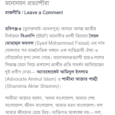
মনোনয়ন প্রত্যাশীরা
রাজনীতি
/
Leave a Comment
হবিগঞ্জ-৪
(চুনারুঘাট–মাধবপুর) আসনে আসন্ন জাতীয়
নির্বাচনে
বিএনপি
(BNP) মনোনীত প্রার্থী হিসেবে
সৈয়দ
মোহাম্মদ ফয়সল
(Syed Mohammad Faisal) এর নাম
ঘোষণার পর রাজনৈতিক অঙ্গনে এক ব্যতিক্রমী ঐক্য ও
সৌহার্দ্যের দৃশ্য দেখা গেছে। মনোনয়নপ্রত্যাশী হয়েও দলের
সিদ্ধান্ত মেনে নিয়ে প্রকাশ্যে প্রার্থীর প্রতি সমর্থন জানিয়েছেন
দুই প্রবীণ নেতা—
অ্যাডভোকেট আমিনুল ইসলাম
(Advocate Aminul Islam) ও
শামীমা আক্তার শাম্মী
(Shamima Akter Shammi)।
শামীমা আক্তার বলেন, “প্রথম বাংলাদেশ, আমার শেষ
বাংলাদেশ; জীবন বাংলাদেশ, আমার মরণ বাংলাদেশ। দল
আমার জীবনের চেয়ে প্রিয়। ব্যক্তিগত আকাঙ্ক্ষা নয়— দল,