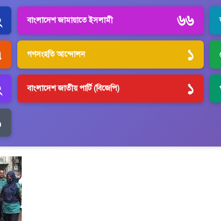
২
৬৬
বাংলাদেশ জামায়াতে ইসলামী
৭
১
গণসংহতি আন্দোলন
২
১
বাংলাদেশ জাতীয় পার্টি (বিজেপি)
১