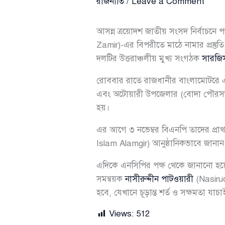
রাজনীতি
/
Leave a Comment
আসন্ন ত্রয়োদশ জাতীয় সংসদ নির্বাচনে পঞ
Zamir)-এর বিপরীতে মাঠে নামার প্রস্তু
দলটির উত্তরাঞ্চলীয় মুখ্য সংগঠক
সারজ
রোববার রাতে রাজধানীর বাংলামোটরে এন
এবং অটোয়ারী উপজেলার (বোদা পৌরসভার 
হয়।
এর আগে ৩ নভেম্বর বিএনপি তাদের প্রাথ
Islam Alamgir) আনুষ্ঠানিকভাবে জানা
এদিকে এনসিপির পক্ষ থেকে জানানো হয়েছ
সমন্বয়ক
নাসীরুদ্দীন পাটওয়ারী
(Nasirud
হবে, যেখানে চূড়ান্ত শর্ত ও সক্ষমতা যাচাই
Views:
512