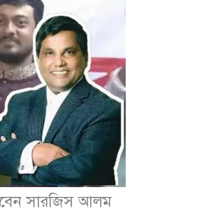
 লড়বেন সারজিস আলম