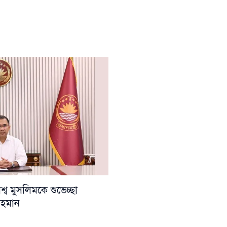
ব মুসলিমকে শুভেচ্ছা
 রহমান