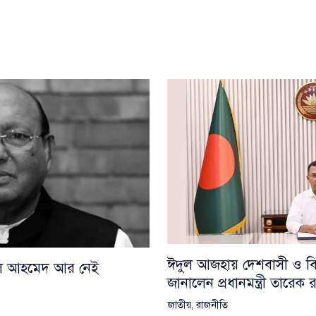
ঈদুল আজহায় দেশবাসী ও বিশ্
য়েল আহমেদ আর নেই
জানালেন প্রধানমন্ত্রী তারেক
জাতীয়
,
রাজনীতি