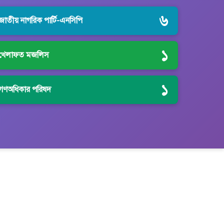
৬
জাতীয় নাগরিক পার্টি-এনসিপি
১
খেলাফত মজলিস
১
গণঅধিকার পরিষদ