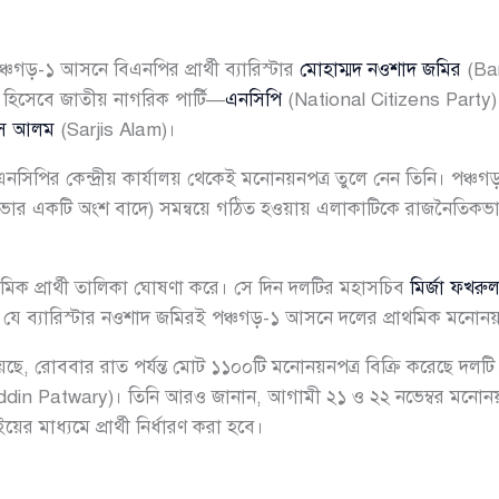
্চগড়-১ আসনে বিএনপির প্রার্থী ব্যারিস্টার
মোহাম্মদ নওশাদ জমির
(Ba
তি হিসেবে জাতীয় নাগরিক পার্টি—
এনসিপি
(National Citizens Party)
িস আলম
(Sarjis Alam)।
সিপির কেন্দ্রীয় কার্যালয় থেকেই মনোনয়নপত্র তুলে নেন তিনি। পঞ্চ
একটি অংশ বাদে) সমন্বয়ে গঠিত হওয়ায় এলাকাটিকে রাজনৈতিকভাবে সবস
মিক প্রার্থী তালিকা ঘোষণা করে। সে দিন দলটির মহাসচিব
মির্জা ফখ
ন যে ব্যারিস্টার নওশাদ জমিরই পঞ্চগড়-১ আসনে দলের প্রাথমিক মনোন
ে, রোববার রাত পর্যন্ত মোট ১১০০টি মনোনয়নপত্র বিক্রি করেছে দলটি। 
din Patwary)। তিনি আরও জানান, আগামী ২১ ও ২২ নভেম্বর মনোনয়নপত
য়ের মাধ্যমে প্রার্থী নির্ধারণ করা হবে।