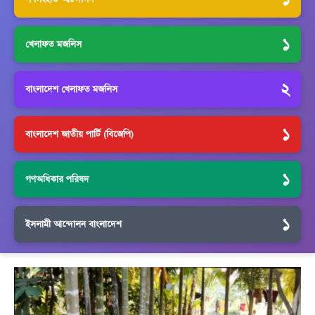
১
খেলাফত মজলিস
২
বাংলাদেশ খেলাফত মজলিস
১
বাংলাদেশ জাতীয় পার্টি (বিজেপি)
১
গণঅধিকার পরিষদ
১
ইসলামী আন্দোলন বাংলাদেশ