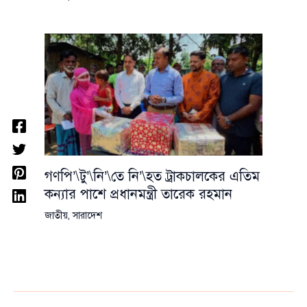
গণপি’\টু’\নি’\তে নি’\হত ট্রাকচালকের এতিম
কন্যার পাশে প্রধানমন্ত্রী তারেক রহমান
জাতীয়
,
সারাদেশ