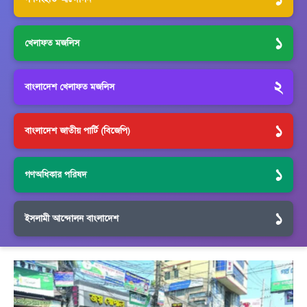
১
খেলাফত মজলিস
২
বাংলাদেশ খেলাফত মজলিস
১
বাংলাদেশ জাতীয় পার্টি (বিজেপি)
১
গণঅধিকার পরিষদ
১
ইসলামী আন্দোলন বাংলাদেশ