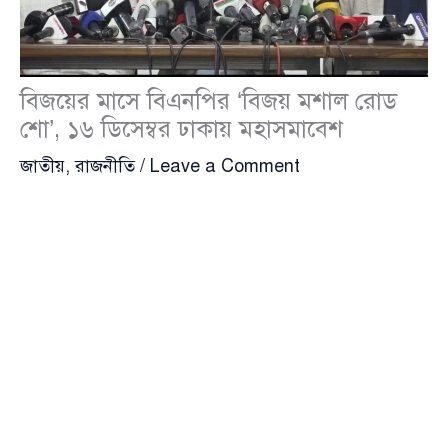
বিজয়ের মাসে বিএনপির ‘বিজয় মশাল রোড
শো’, ১৬ ডিসেম্বর ঢাকায় মহাসমাবেশ
জাতীয়
,
রাজনীতি
/
Leave a Comment
৫৫তম মহান বিজয় দিবস উপলক্ষে মাসব্যাপী কর্মসূচি ঘোষণা
করেছে
বিএনপি
(BNP)। এই কর্মসূচির অন্যতম আকর্ষণ
‘বিজয়ের মাসে বিজয় মশাল রোড শো’, যা শুরু হবে
ঐতিহাসিক চট্টগ্রামের কালুরঘাট বেতার কেন্দ্র থেকে এবং শেষ
হবে ১৬ ডিসেম্বর ঢাকার মানিক মিয়া এভিনিউয়ে অনুষ্ঠিতব্য
মহাসমাবেশের মাধ্যমে।
শনিবার (২৯ নভেম্বর) সন্ধ্যায় গুলশানে বিএনপি
চেয়ারপারসনের কার্যালয়ে আয়োজিত এক সংবাদ সম্মেলনে