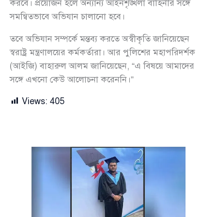
করবে। প্রয়োজন হলে অন্যান্য আইনশৃঙ্খলা বাহিনীর সঙ্গে
সমন্বিতভাবে অভিযান চালানো হবে।
তবে অভিযান সম্পর্কে মন্তব্য করতে অস্বীকৃতি জানিয়েছেন
স্বরাষ্ট্র মন্ত্রণালয়ের কর্মকর্তারা। আর পুলিশের মহাপরিদর্শক
(আইজি) বাহারুল আলম জানিয়েছেন, “এ বিষয়ে আমাদের
সঙ্গে এখনো কেউ আলোচনা করেননি।”
Views:
405