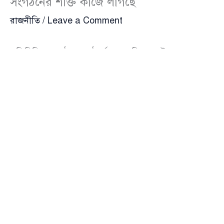
সংগঠনের শক্তি কাজে লাগছে
রাজনীতি
/
Leave a Comment
প্রতিনিধিদের পাঠানো মাঠপর্যায়ের জরিপ, ভোটারদের সঙ্গে
সরাসরি মতবিনিময়, প্রার্থীভিত্তিক জনপ্রিয়তা ও সামাজিক
গ্রহণযোগ্যতা, জাতীয় ও স্থানীয় সংবাদমাধ্যমে প্রকাশিত তথ্য-
উপাত্ত এবং অতীত নির্বাচনের ফলাফল বিশ্লেষণ করে
তাজাখবরের এআই মডেল ময়মনসিংহ বিভাগের ২৪টি
সংসদীয় আসনের নির্বাচন প্রজেকশন তৈরি করেছে। এই
বিশ্লেষণে দলীয় শক্তি, জোট রাজনীতি, বিদ্রোহী প্রার্থীর প্রভাব,
স্থানীয় ভোট ব্যাংক , সংখ্যালঘু ভোটের অনুপাত এবং নগর ও
গ্রামীণ ভোটের পার্থক্যকে আলাদা করে গুরুত্ব দেওয়া হয়েছে।
এই প্রজেকশন অনুযায়ী ময়মনসিংহ বিভাগে বিএনপি জোট
তুলনামূলকভাবে স্বস্তিদায়ক অবস্থানে থাকার কথা চিন্তা করা
হলেও প্রায় অর্ধের আসনে বিদ্রোহী প্রার্থীরা বিএনপি’র মাথা