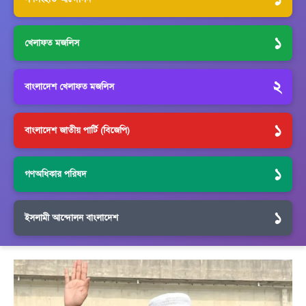
১
খেলাফত মজলিস
২
বাংলাদেশ খেলাফত মজলিস
১
বাংলাদেশ জাতীয় পার্টি (বিজেপি)
১
গণঅধিকার পরিষদ
১
ইসলামী আন্দোলন বাংলাদেশ