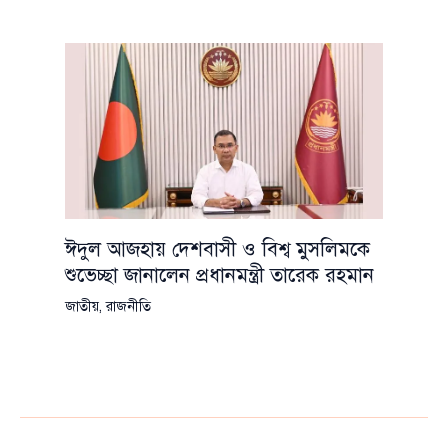
ঈদুল আজহায় দেশবাসী ও বিশ্ব মুসলিমকে
শুভেচ্ছা জানালেন প্রধানমন্ত্রী তারেক রহমান
জাতীয়
,
রাজনীতি