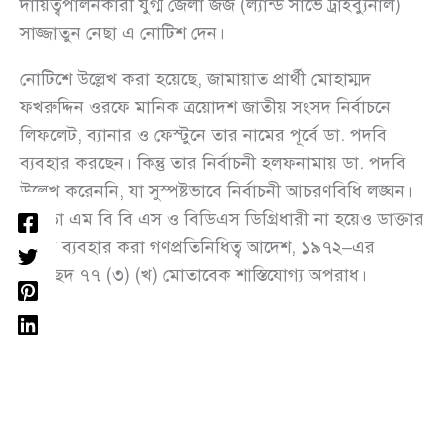
দায়িত্বপালনকারী যুগ্ম জেলা জজ (ল্যান্ড সার্ভে ট্রাইব্যুনাল)
সাজ্জাতুন নেছা এ নোটিশ দেন।
নোটিশে উল্লেখ করা হয়েছে, জামায়াত প্রার্থী মোহাম্মদ
ফখরুদ্দিন ওরফে মানিক ত্রয়োদশ জাতীয় সংসদ নির্বাচনে
লিফলেট, ব্যানার ও ফেস্টুনে তার নামের পূর্বে ডা. পদবি
ব্যবহার করছেন। কিন্তু তার নির্বাচনী হলফনামায় ডা. পদবি
উল্লেখ করেননি, যা সুস্পষ্টভাবে নির্বাচনী আচরণবিধি লঙ্ঘন।
এছাড়া এম বি বি এস ও বিডিএস ডিগ্রিধারী না হয়েও ডাক্তার
পদবি ব্যবহার করা গণপ্রতিনিধিত্ব আদেশ, ১৯৭২–এর
অনুচ্ছেদ ৭৭ (৩) (খ) মোতাবেক শাস্তিযোগ্য অপরাধ।