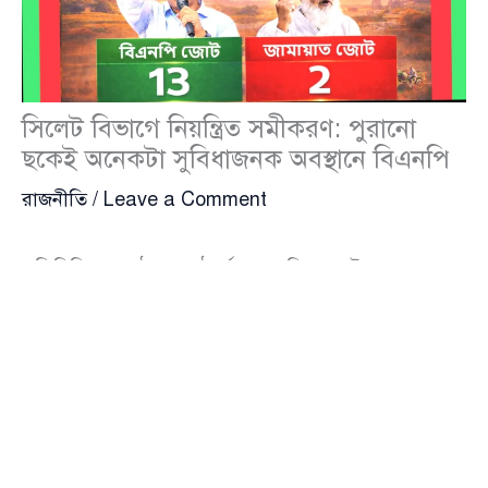
সিলেট বিভাগে নিয়ন্ত্রিত সমীকরণ: পুরানো
ছকেই অনেকটা সুবিধাজনক অবস্থানে বিএনপি
রাজনীতি
/
Leave a Comment
প্রতিনিধিদের পাঠানো মাঠপর্যায়ের জরিপ, ভোটারদের সঙ্গে
সরাসরি মতবিনিময়, প্রার্থীভিত্তিক জনপ্রিয়তা ও পরিচিতি,
জাতীয় ও স্থানীয় সংবাদমাধ্যমে প্রকাশিত তথ্য-উপাত্ত, অতীত
নির্বাচনের ফলাফল ও ভোটের ট্রেন্ড, পাশাপাশি স্থানীয়
বাস্তবতা—সবকিছু সমন্বয় করে তাজাখবরের এআই মডেল
খুলনা বিভাগের ৩৬টি সংসদীয় আসনের নির্বাচন প্রজেকশন
তৈরি করেছে। এই বিশ্লেষণে দলীয় শক্তি, জোট রাজনীতি,
বিদ্রোহী প্রার্থীর প্রভাব, স্থানীয় ভোট ব্যাংক , সংখ্যালঘু ভোটের