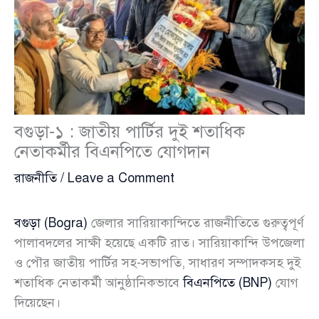
বগুড়া-১ : জাতীয় পার্টির দুই শতাধিক
নেতাকর্মীর বিএনপিতে যোগদান
রাজনীতি
/
Leave a Comment
বগুড়া (Bogra)
জেলার সারিয়াকান্দিতে রাজনীতিতে গুরুত্বপূর্ণ
পালাবদলের সাক্ষী হয়েছে একটি রাত। সারিয়াকান্দি উপজেলা
ও পৌর জাতীয় পার্টির সহ-সভাপতি, সাধারণ সম্পাদকসহ দুই
শতাধিক নেতাকর্মী আনুষ্ঠানিকভাবে
বিএনপিতে (BNP)
যোগ
দিয়েছেন।