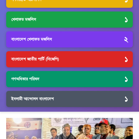
১
খেলাফত মজলিস
২
বাংলাদেশ খেলাফত মজলিস
১
বাংলাদেশ জাতীয় পার্টি (বিজেপি)
১
গণঅধিকার পরিষদ
১
ইসলামী আন্দোলন বাংলাদেশ