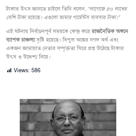
টাকার উৎস জানতে চাইলে তিনি বলেন,
“লাগেজে ৫০ লাখের
বেশি টাকা রয়েছে। এগুলো আমার গার্মেন্টস ব্যবসার টাকা।”
এই ঘটনায় নির্বাচনপূর্ব সময়কে কেন্দ্র করে
রাজনৈতিক অঙ্গনে
ব্যাপক চাঞ্চল্য
সৃষ্টি হয়েছে। বিপুল অঙ্কের নগদ অর্থ এবং
একজন জামায়াত নেতার সম্পৃক্ততা ঘিরে প্রশ্ন উঠেছে টাকার
উৎস ও উদ্দেশ্য নিয়ে।
Views:
586