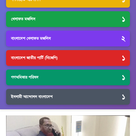
১
খেলাফত মজলিস
২
বাংলাদেশ খেলাফত মজলিস
১
বাংলাদেশ জাতীয় পার্টি (বিজেপি)
১
গণঅধিকার পরিষদ
১
ইসলামী আন্দোলন বাংলাদেশ