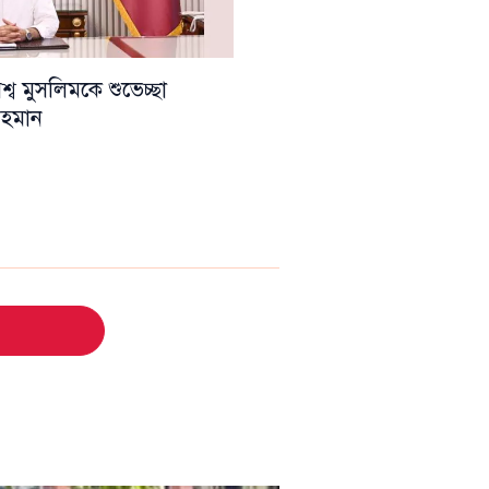
ব মুসলিমকে শুভেচ্ছা
 রহমান