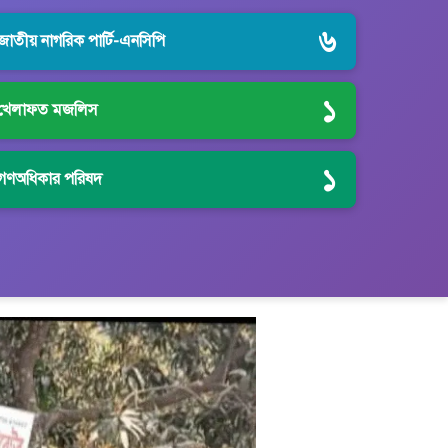
৬
জাতীয় নাগরিক পার্টি-এনসিপি
১
খেলাফত মজলিস
১
গণঅধিকার পরিষদ