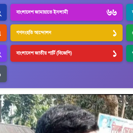
২
৬৬
বাংলাদেশ জামায়াতে ইসলামী
৭
১
গণসংহতি আন্দোলন
২
১
বাংলাদেশ জাতীয় পার্টি (বিজেপি)
১