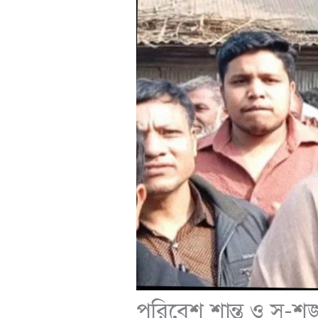
পরিবেশ শান্ত ও সু-শৃ