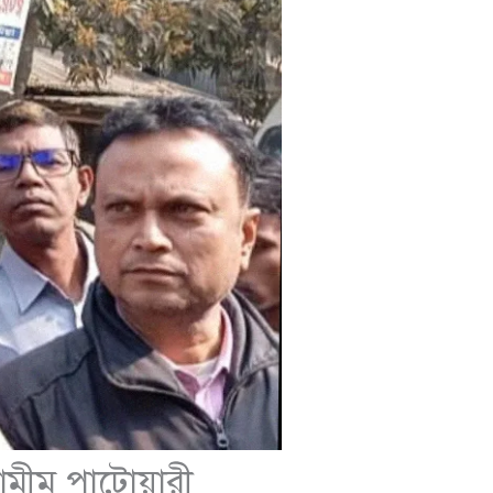
শামীম পাটোয়ারী