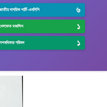
৬
জাতীয় নাগরিক পার্টি-এনসিপি
১
খেলাফত মজলিস
১
গণঅধিকার পরিষদ