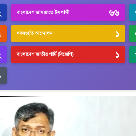
২
৬৬
বাংলাদেশ জামায়াতে ইসলামী
৭
১
গণসংহতি আন্দোলন
২
১
বাংলাদেশ জাতীয় পার্টি (বিজেপি)
১