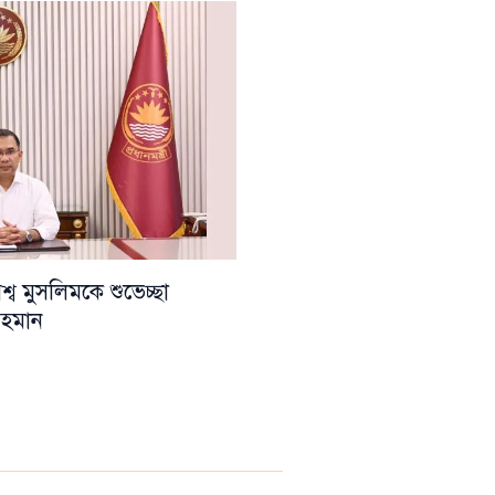
ব মুসলিমকে শুভেচ্ছা
 রহমান