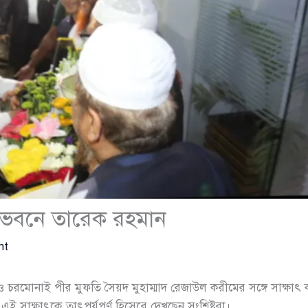
সভবনে তারেক রহমান
nt
রমোনাই পীর মুফতি সৈয়দ মুহাম্মাদ রেজাউল করীমের সঙ্গে সাক্ষাৎ 
এই সাক্ষাৎকে তাৎপর্যপূর্ণ হিসেবে দেখছেন সংশ্লিষ্টরা।