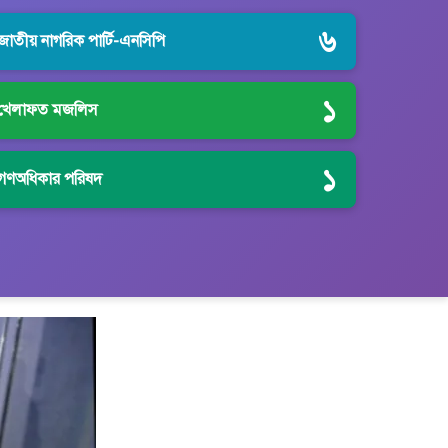
৬
জাতীয় নাগরিক পার্টি-এনসিপি
১
খেলাফত মজলিস
১
গণঅধিকার পরিষদ