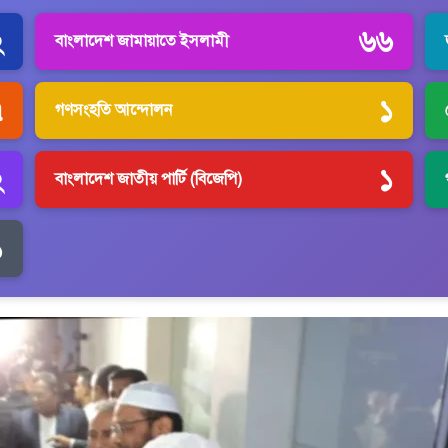
২
৬৬
বাংলাদেশ জামায়াতে ইসলামী
৭
১
গণসংহতি আন্দোলন
২
১
বাংলাদেশ জাতীয় পার্টি (বিজেপি)
১