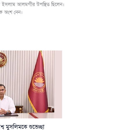
ল ইসলাম আলমগীর উপস্থিত ছিলেন।
কে অংশ নেন।
ব মুসলিমকে শুভেচ্ছা