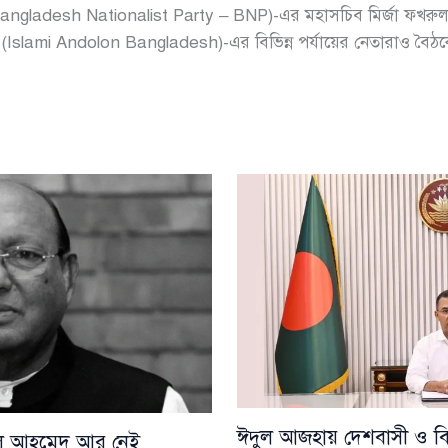
angladesh Nationalist Party – BNP)-এর মহাসচিব মির্জা ফখরু
(Islami Andolon Bangladesh)-এর বিভিন্ন পর্যায়ের নেতারাও বৈঠ
ঈদুল আজহায় দেশবাসী ও বিশ্
য়েল আহমেদ আর নেই