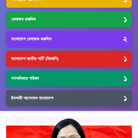
১
খেলাফত মজলিস
২
বাংলাদেশ খেলাফত মজলিস
১
বাংলাদেশ জাতীয় পার্টি (বিজেপি)
১
গণঅধিকার পরিষদ
১
ইসলামী আন্দোলন বাংলাদেশ