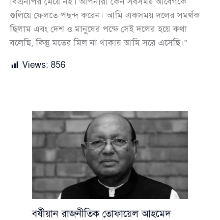
বিএনপির মেয়ে নই। আপনারা কেন সবসময় আবেগকে
গুলিয়ে ফেলতে পছন্দ করেন। আমি একসময় দলের সমর্থক
ছিলাম এবং দেশ ও মানুষের পক্ষে সেই দলের হয়ে কথা
বলেছি, কিন্তু মতের মিল না থাকায় আমি সরে এসেছি।”
Views:
856
বর্ষীয়ান রাজনীতিক তোফায়েল আহমেদ