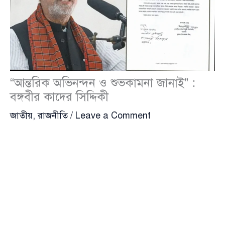
“আন্তরিক অভিনন্দন ও শুভকামনা জানাই” :
বঙ্গবীর কাদের সিদ্দিকী
জাতীয়
,
রাজনীতি
/
Leave a Comment
নতুন প্রধানমন্ত্রী হিসেবে দায়িত্ব গ্রহণের পরপরই বিভিন্ন মহল
থেকে শুভেচ্ছা ও অভিনন্দন পাচ্ছেন তারেক রহমান। সেই
ধারাবাহিকতায় কৃষক শ্রমিক জনতালীগের প্রতিষ্ঠাতা সভাপতি
বঙ্গবীর
কাদের সিদ্দিকী
(Kader Siddiquee) বীরউত্তম
মঙ্গলবার (১৭ ফেব্রুয়ারি) এক পত্রে তাকে অভিনন্দন
জানিয়েছেন।