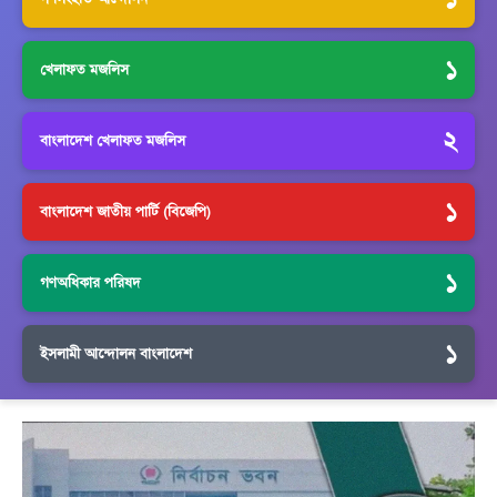
১
খেলাফত মজলিস
২
বাংলাদেশ খেলাফত মজলিস
১
বাংলাদেশ জাতীয় পার্টি (বিজেপি)
১
গণঅধিকার পরিষদ
১
ইসলামী আন্দোলন বাংলাদেশ