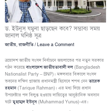
ড. ইউনূস যমুনা ছাড়ছেন কবে? সম্ভাব্য সময়
জানাল ঘনিষ্ঠ সূত্র
জাতীয়
,
রাজনীতি
/
Leave a Comment
ত্রয়োদশ জাতীয় সংসদ নির্বাচনে জয়লাভের পর নতুন সরকার
গঠন করেছে
বাংলাদেশ জাতীয়তাবাদী দল
(Bangladesh
Nationalist Party – BNP)। মঙ্গলবার বিকালে সংসদ
ভবনের দক্ষিণ প্লাজায় প্রধানমন্ত্রী হিসেবে শপথ নেন
তারেক
রহমান
(Tarique Rahman)। এর মধ্য দিয়ে প্রধান
উপদেষ্টার পদ বিলুপ্ত হওয়ায় দায়িত্বের আনুষ্ঠানিক অবসান
ঘটে
মুহাম্মদ ইউনূস
(Muhammad Yunus)-এর।