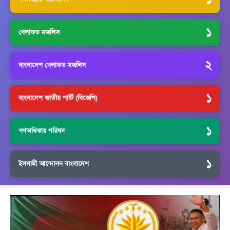
১
খেলাফত মজলিস
২
বাংলাদেশ খেলাফত মজলিস
১
বাংলাদেশ জাতীয় পার্টি (বিজেপি)
১
গণঅধিকার পরিষদ
১
ইসলামী আন্দোলন বাংলাদেশ