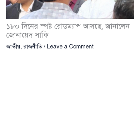
১৮০ দিনের স্পষ্ট রোডম্যাপ আসছে, জানালেন
জোনায়েদ সাকি
জাতীয়
,
রাজনীতি
/
Leave a Comment
সরকারের অগ্রাধিকার ও সামনের দিনের কর্মপদ্ধতি নিয়ে
শিগগিরই একটি সুস্পষ্ট ১৮০ দিনের রোডম্যাপ জাতির সামনে
তুলে ধরা হবে—এ কথা জানিয়েছেন
জোনায়েদ সাকি
(Jonayed Saki), অর্থ ও পরিকল্পনা প্রতিমন্ত্রী। তিনি বলেন,
প্রধানমন্ত্রী
তারেক রহমান
(Tarique Rahman) নিজেই এই
রোডম্যাপ উপস্থাপন করবেন।
বুধবার (১৮ ফেব্রুয়ারি)
সচিবালয়
(Bangladesh
Secretariat)-এ অনুষ্ঠিত নতুন
মন্ত্রিসভা
(Cabinet)-এর