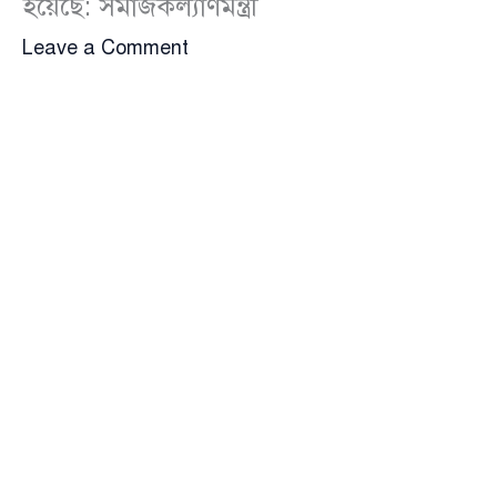
হয়েছে: সমাজকল্যাণমন্ত্রী
Leave a Comment
সরকারের পরিকল্পিত ‘ফ্যামিলি কার্ড’ কর্মসূচি বাস্তবায়নে
অর্থমন্ত্রীর নেতৃত্বে একটি কমিটি গঠন করা হয়েছে এবং তিন
দিনের মধ্যে এ কমিটি প্রতিবেদন জমা দেবে বলে জানিয়েছেন
সমাজকল্যাণমন্ত্রী ডা. এ জেড এম জাহিদ হোসেন।
আজ বৃহস্পতিবার সচিবালয়ে এ-সংক্রান্ত বৈঠক শেষে
সাংবাদিকদের তিনি এ তথ্য জানান।
মন্ত্রী বলেন, ‘দেশে বর্তমানে চালু থাকা বিভিন্ন কার্ড ও ভাতা
কর্মসূচির তুলনায় ফ্যামিলি কার্ডের আর্থিক সহায়তা দ্বিগুণেরও
বেশি হবে। তবে বিদ্যমান কার্ড ও ভাতা কার্যক্রম চলমান
থাকবে এবং নতুন ফ্যামিলি কার্ড সার্বজনীনভাবে বিতরণ করা
হবে।’