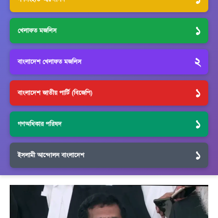
১
খেলাফত মজলিস
২
বাংলাদেশ খেলাফত মজলিস
১
বাংলাদেশ জাতীয় পার্টি (বিজেপি)
১
গণঅধিকার পরিষদ
১
ইসলামী আন্দোলন বাংলাদেশ