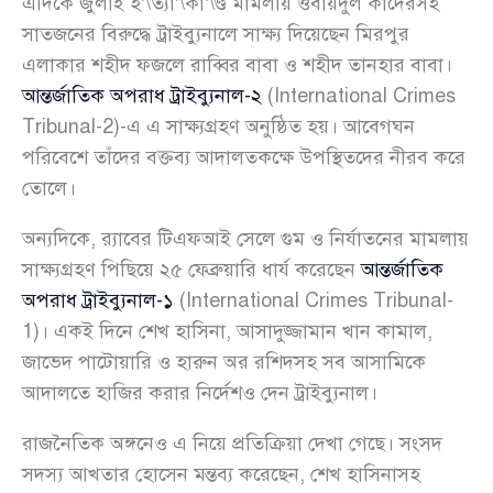
এদিকে জুলাই হ’\ত্যা’\কা’\ণ্ড মামলায় ওবায়দুল কাদেরসহ
সাতজনের বিরুদ্ধে ট্রাইব্যুনালে সাক্ষ্য দিয়েছেন মিরপুর
এলাকার শহীদ ফজলে রাব্বির বাবা ও শহীদ তানহার বাবা।
আন্তর্জাতিক অপরাধ ট্রাইব্যুনাল-২
(International Crimes
Tribunal-2)-এ এ সাক্ষ্যগ্রহণ অনুষ্ঠিত হয়। আবেগঘন
পরিবেশে তাঁদের বক্তব্য আদালতকক্ষে উপস্থিতদের নীরব করে
তোলে।
অন্যদিকে, র‍্যাবের টিএফআই সেলে গুম ও নির্যাতনের মামলায়
সাক্ষ্যগ্রহণ পিছিয়ে ২৫ ফেব্রুয়ারি ধার্য করেছেন
আন্তর্জাতিক
অপরাধ ট্রাইব্যুনাল-১
(International Crimes Tribunal-
1)। একই দিনে শেখ হাসিনা, আসাদুজ্জামান খান কামাল,
জাভেদ পাটোয়ারি ও হারুন অর রশিদসহ সব আসামিকে
আদালতে হাজির করার নির্দেশও দেন ট্রাইব্যুনাল।
রাজনৈতিক অঙ্গনেও এ নিয়ে প্রতিক্রিয়া দেখা গেছে। সংসদ
সদস্য আখতার হোসেন মন্তব্য করেছেন, শেখ হাসিনাসহ