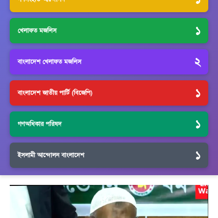
১
খেলাফত মজলিস
২
বাংলাদেশ খেলাফত মজলিস
১
বাংলাদেশ জাতীয় পার্টি (বিজেপি)
১
গণঅধিকার পরিষদ
১
ইসলামী আন্দোলন বাংলাদেশ