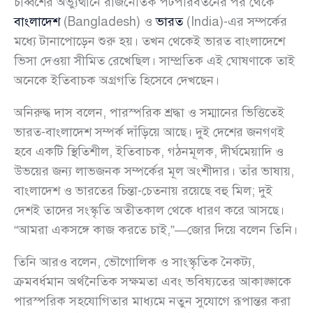
চব্বিশের অভ্যুত্থানে রাজনৈতিক পটপরিবর্তনের পর থেকে
বাংলাদেশ
(Bangladesh) ও
ভারত
(India)-এর সম্পর্কের
মধ্যে টানাপোড়েন শুরু হয়। তখন থেকেই ভারত বাংলাদেশে
ভিসা দেওয়া সীমিত রেখেছিল। সাম্প্রতিক এই ঘোষণাকে তাই
অনেকে ইতিবাচক অগ্রগতি হিসেবে দেখছেন।
অনিরুদ্ধ দাস বলেন, পারস্পরিক শ্রদ্ধা ও সম্মানের ভিত্তিতেই
ভারত-বাংলাদেশ সম্পর্ক দাঁড়িয়ে আছে। দুই দেশের জনগণই
হবে একটি স্থিতিশীল, ইতিবাচক, গঠনমূলক, দীর্ঘমেয়াদি ও
উভয়ের জন্য লাভজনক সম্পর্কের মূল অংশীদার। তাঁর ভাষায়,
বাংলাদেশ ও ভারতের চিন্তা-চেতনায় রয়েছে বহু মিল; দুই
দেশই তাদের সংস্কৃতি অতীতকাল থেকে ধারণ করে আসছে।
“আমরা একসঙ্গে কাজ করতে চাই,”—জোর দিয়ে বলেন তিনি।
তিনি আরও বলেন, ভৌগোলিক ও সাংস্কৃতিক নৈকট্য,
ক্রমবর্ধমান অর্থনৈতিক সক্ষমতা এবং ভবিষ্যতের আকাঙ্ক্ষাকে
পারস্পরিক সহযোগিতার মাধ্যমে নতুন সুযোগে রূপান্তর করা