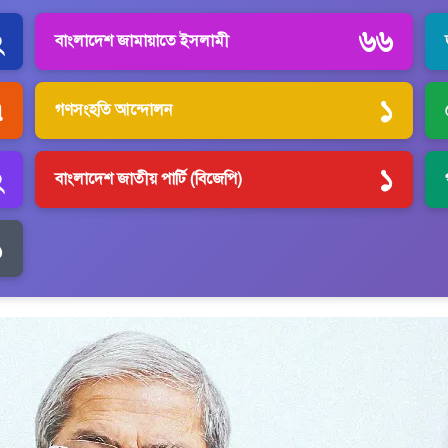
২
৬৬
বাংলাদেশ জামায়াতে ইসলামী
৭
১
গণসংহতি আন্দোলন
২
১
বাংলাদেশ জাতীয় পার্টি (বিজেপি)
১