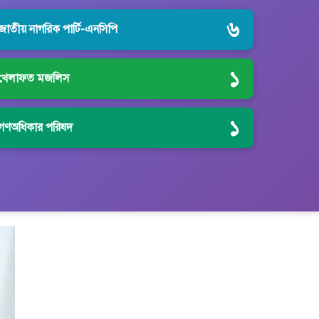
৬
জাতীয় নাগরিক পার্টি-এনসিপি
১
খেলাফত মজলিস
১
গণঅধিকার পরিষদ