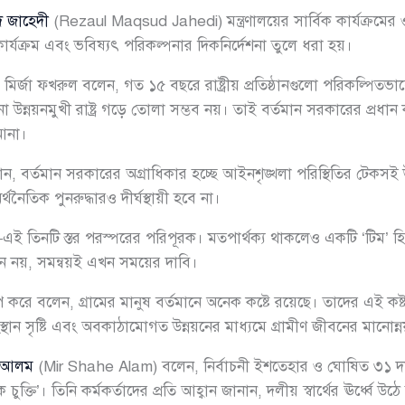
 জাহেদী
(Rezaul Maqsud Jahedi) মন্ত্রণালয়ের সার্বিক কার্যক্রমের 
ার্যক্রম এবং ভবিষ্যৎ পরিকল্পনার দিকনির্দেশনা তুলে ধরা হয়।
জা ফখরুল বলেন, গত ১৫ বছরে রাষ্ট্রীয় প্রতিষ্ঠানগুলো পরিকল্পিতভাব
নো উন্নয়নমুখী রাষ্ট্র গড়ে তোলা সম্ভব নয়। তাই বর্তমান সরকারের প্রধান
আনা।
নি জানান, বর্তমান সরকারের অগ্রাধিকার হচ্ছে আইনশৃঙ্খলা পরিস্থিতির টেকসই 
্থনৈতিক পুনরুদ্ধারও দীর্ঘস্থায়ী হবে না।
ষ্ট্র—এই তিনটি স্তর পরস্পরের পরিপূরক। মতপার্থক্য থাকলেও একটি ‘টি
ভাজন নয়, সমন্বয়ই এখন সময়ের দাবি।
আক্ষেপ করে বলেন, গ্রামের মানুষ বর্তমানে অনেক কষ্টে রয়েছে। তাদের 
্মসংস্থান সৃষ্টি এবং অবকাঠামোগত উন্নয়নের মাধ্যমে গ্রামীণ জীবনের মানোন
ে আলম
(Mir Shahe Alam) বলেন, নির্বাচনী ইশতেহার ও ঘোষিত ৩১ দ
তি’। তিনি কর্মকর্তাদের প্রতি আহ্বান জানান, দলীয় স্বার্থের ঊর্ধ্বে উঠে 