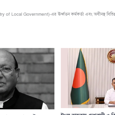
ry of Local Government)-এর ঊর্ধ্বতন কর্মকর্তা এবং অধীনস্থ বিভিন্ন দ