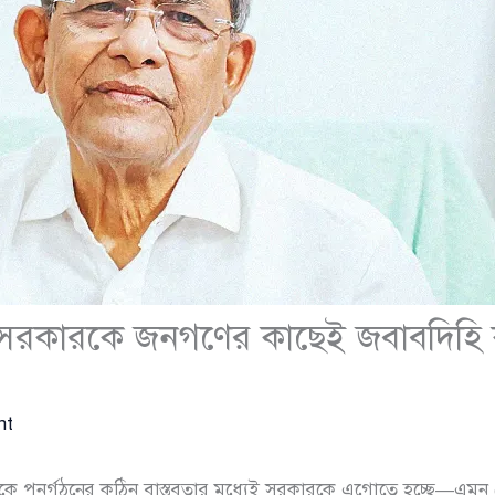
সরকারকে জনগণের কাছেই জবাবদিহি কর
nt
অর্থনীতিকে পুনর্গঠনের কঠিন বাস্তবতার মধ্যেই সরকারকে এগোতে হচ্ছে—এমন 