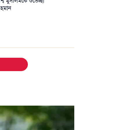
ব মুসলিমকে শুভেচ্ছা
 রহমান