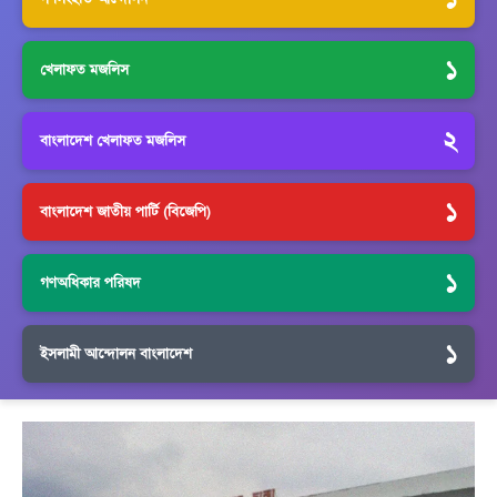
১
খেলাফত মজলিস
২
বাংলাদেশ খেলাফত মজলিস
১
বাংলাদেশ জাতীয় পার্টি (বিজেপি)
১
গণঅধিকার পরিষদ
১
ইসলামী আন্দোলন বাংলাদেশ