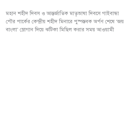
মহান শহীদ দিবস ও আন্তর্জাতিক মাতৃভাষা দিবসে গাইবান্ধা
পৌর পার্কের কেন্দ্রীয় শহীদ মিনারে পুষ্পস্তবক অর্পণ শেষে ‘জয়
বাংলা’ স্লোগান দিয়ে ঝটিকা মিছিল করার সময় আওয়ামী
লীগের দুই নেতাকে আটক করেছে পুলিশ।
শনিবার (২১ ফেব্রুয়ারি) বিকাল সোয়া ৩টার দিকে এ ঘটনা
ঘটে। প্রত্যক্ষদর্শী ও পুলিশ সূত্রে জানা যায়, ১২ থেকে ১৪
জনের একটি দল শহীদ মিনারে শ্রদ্ধা নিবেদন করতে আসে।
পুষ্পস্তবক অর্পণ শেষে তারা হঠাৎ ‘জয় বাংলা’ স্লোগান দিয়ে
একটি ঝটিকা মিছিল বের করে। এতে এলাকায় উত্তেজনা
ছড়িয়ে পড়ে।
পুলিশ দ্রুত ঘটনাস্থলে গিয়ে ধাওয়া দিলে দুইজনকে আটক করা
হয়। আটককৃতরা হলেন গাইবান্ধা সদর উপজেলার বল্লমঝাড়
ইউনিয়ন আওয়ামী লীগের নেতা ও সাবেক ইউপি চেয়ারম্যান
ইমারুল ইসলাম শাবিন এবং সাদুল্লাপুর উপজেলার নলডাঙ্গা