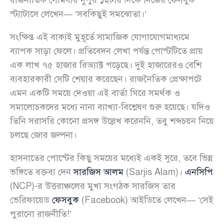
রাজনীতিক সোমবার দুপুর ১২টার দিকে নিজের ফেসবুক
স্ট্যাটাসে লেখেন— ‘সবকিছুই সমঝোতা।’
সংক্ষিপ্ত এই বাক্যই মুহূর্তে সামাজিক যোগাযোগমাধ্যমে
ব্যাপক সাড়া ফেলে। প্রতিবেদন লেখা পর্যন্ত পোস্টটিতে প্রায়
এক লাখ ৭৫ হাজার রিঅ্যাক্ট পড়েছে। দুই হাজারেরও বেশি
ব্যবহারকারী সেটি শেয়ার করেছেন। রাজনৈতিক প্রেক্ষাপটে
এমন একটি সময়ে দেওয়া এই বার্তা ঘিরে সমর্থক ও
সমালোচকদের মধ্যে নানা ব্যাখ্যা-বিশ্লেষণ শুরু হয়েছে। যদিও
তিনি সরাসরি কোনো প্রসঙ্গ উল্লেখ করেননি, তবু শব্দচয়ন নিয়ে
চলছে জোর জল্পনা।
হাসনাতের পোস্টের কিছু সময়ের মধ্যেই একই সুরে, তবে ভিন্ন
ভঙ্গিতে বক্তব্য দেন
সারজিস আলম
(Sarjis Alam)।
এনসিপি
(NCP)-র উত্তরাঞ্চলের মুখ্য সংগঠক সারজিস তার
ভেরিফায়েড
ফেসবুক
(Facebook) আইডিতে লেখেন— ‘সেই
পুরানো রাজনীতি!’