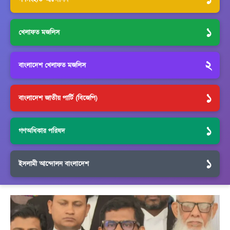
১
খেলাফত মজলিস
২
বাংলাদেশ খেলাফত মজলিস
১
বাংলাদেশ জাতীয় পার্টি (বিজেপি)
১
গণঅধিকার পরিষদ
১
ইসলামী আন্দোলন বাংলাদেশ