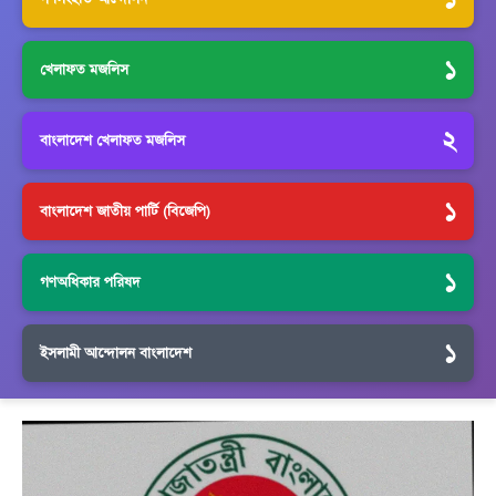
১
খেলাফত মজলিস
২
বাংলাদেশ খেলাফত মজলিস
১
বাংলাদেশ জাতীয় পার্টি (বিজেপি)
১
গণঅধিকার পরিষদ
১
ইসলামী আন্দোলন বাংলাদেশ