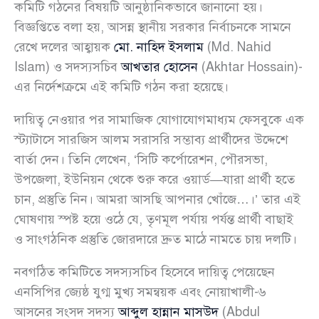
কমিটি গঠনের বিষয়টি আনুষ্ঠানিকভাবে জানানো হয়।
বিজ্ঞপ্তিতে বলা হয়, আসন্ন স্থানীয় সরকার নির্বাচনকে সামনে
রেখে দলের আহ্বায়ক
মো. নাহিদ ইসলাম
(Md. Nahid
Islam) ও সদস্যসচিব
আখতার হোসেন
(Akhtar Hossain)-
এর নির্দেশক্রমে এই কমিটি গঠন করা হয়েছে।
দায়িত্ব নেওয়ার পর সামাজিক যোগাযোগমাধ্যম ফেসবুকে এক
স্ট্যাটাসে সারজিস আলম সরাসরি সম্ভাব্য প্রার্থীদের উদ্দেশে
বার্তা দেন। তিনি লেখেন, ‘সিটি কর্পোরেশন, পৌরসভা,
উপজেলা, ইউনিয়ন থেকে শুরু করে ওয়ার্ড—যারা প্রার্থী হতে
চান, প্রস্তুতি নিন। আমরা আসছি আপনার খোঁজে…।’ তার এই
ঘোষণায় স্পষ্ট হয়ে ওঠে যে, তৃণমূল পর্যায় পর্যন্ত প্রার্থী বাছাই
ও সাংগঠনিক প্রস্তুতি জোরদারে দ্রুত মাঠে নামতে চায় দলটি।
নবগঠিত কমিটিতে সদস্যসচিব হিসেবে দায়িত্ব পেয়েছেন
এনসিপির জ্যেষ্ঠ যুগ্ম মুখ্য সমন্বয়ক এবং নোয়াখালী-৬
আসনের সংসদ সদস্য
আব্দুল হান্নান মাসউদ
(Abdul