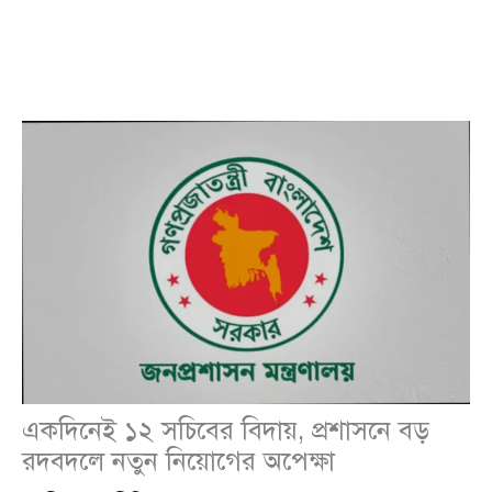
একদিনেই ১২ সচিবের বিদায়, প্রশাসনে বড়
রদবদলে নতুন নিয়োগের অপেক্ষা