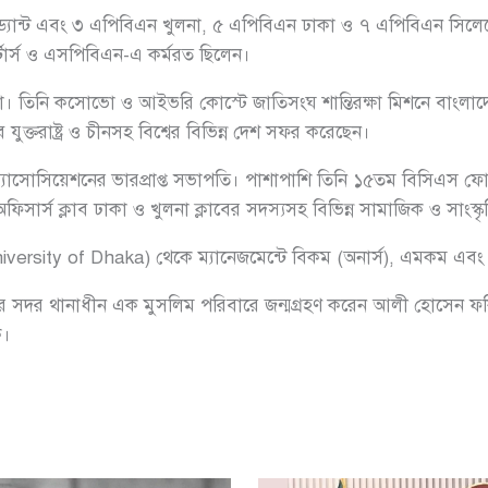
যান্ট এবং ৩ এপিবিএন খুলনা, ৫ এপিবিএন ঢাকা ও ৭ এপিবিএন সিলেটে
টার্স ও এসপিবিএন-এ কর্মরত ছিলেন।
তা। তিনি কসোভো ও আইভরি কোস্টে জাতিসংঘ শান্তিরক্ষা মিশনে বাংলাদেশ
 যুক্তরাষ্ট্র ও চীনসহ বিশ্বের বিভিন্ন দেশ সফর করেছেন।
স অ্যাসোসিয়েশনের ভারপ্রাপ্ত সভাপতি। পাশাপাশি তিনি ১৫তম বিসিএস 
িসার্স ক্লাব ঢাকা ও খুলনা ক্লাবের সদস্যসহ বিভিন্ন সামাজিক ও সাংস্কৃ
versity of Dhaka) থেকে ম্যানেজমেন্টে বিকম (অনার্স), এমকম এবং 
 সদর থানাধীন এক মুসলিম পরিবারে জন্মগ্রহণ করেন আলী হোসেন ফকি
ক।