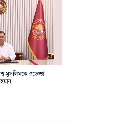
ব মুসলিমকে শুভেচ্ছা
 রহমান