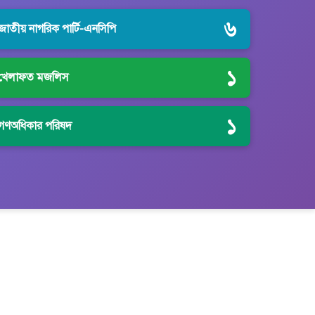
৬
জাতীয় নাগরিক পার্টি-এনসিপি
১
খেলাফত মজলিস
১
গণঅধিকার পরিষদ