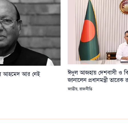
ঈদুল আজহায় দেশবাসী ও বিশ্
য়েল আহমেদ আর নেই
জানালেন প্রধানমন্ত্রী তারেক
জাতীয়
,
রাজনীতি