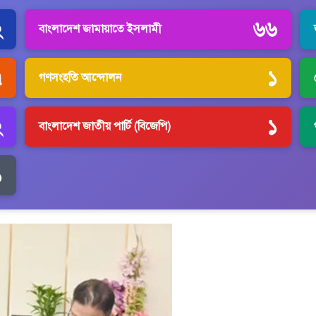
২
৬৬
বাংলাদেশ জামায়াতে ইসলামী
৭
১
গণসংহতি আন্দোলন
২
১
বাংলাদেশ জাতীয় পার্টি (বিজেপি)
১