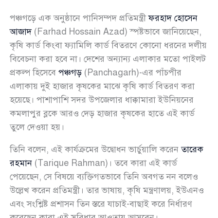
পঞ্চগড়ে এক অনুষ্ঠানে পানিসম্পদ প্রতিমন্ত্রী
ফরহাদ হোসেন
আজাদ
(Farhad Hossain Azad) স্পষ্টভাবে জানিয়েছেন,
কৃষি কার্ড কিংবা ফ্যামিলি কার্ড বিতরণে কোনো ধরনের দলীয়
বিবেচনা করা হবে না। দেশের অন্যান্য এলাকার মতো পাইলট
প্রকল্প হিসেবে
পঞ্চগড়
(Panchagarh)-এর পাঁচপীর
এলাকায় দুই হাজার কৃষকের মাঝে কৃষি কার্ড বিতরণ করা
হয়েছে। পাশাপাশি সদর উপজেলার ধাক্কামারা ইউনিয়নের
কমলাপুর ব্লকে আরও দেড় হাজার কৃষকের হাতে এই কার্ড
তুলে দেওয়া হয়।
তিনি বলেন, এই কার্যক্রমের উদ্বোধন ভার্চুয়ালি করেন
তারেক
রহমান
(Tarique Rahman)। তবে কারা এই কার্ড
পেয়েছেন, সে বিষয়ে ব্যক্তিগতভাবে তিনি অবগত নন বলেও
উল্লেখ করেন প্রতিমন্ত্রী। তার ভাষায়, কৃষি মন্ত্রণালয়, ইউএনও
এবং সংশ্লিষ্ট প্রশাসন তিন স্তরে যাচাই-বাছাই করে নির্ধারণ
করেছেন কারা এই সুবিধার আওতায় আসবেন।