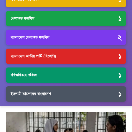
১
খেলাফত মজলিস
২
বাংলাদেশ খেলাফত মজলিস
১
বাংলাদেশ জাতীয় পার্টি (বিজেপি)
১
গণঅধিকার পরিষদ
১
ইসলামী আন্দোলন বাংলাদেশ