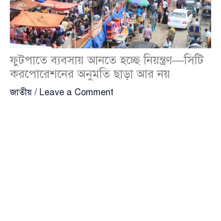
ফুটপাতে ব্যবসায় আনতে হচ্ছে নিয়ন্ত্রণ—সিটি
করপোরেশনের অনুমতি ছাড়া আর নয়
জাতীয়
/
Leave a Comment
রাজধানী ঢাকার ফুটপাতগুলোকে পথচারীদের জন্য স্বস্তিদায়ক
ও চলাচল উপযোগী রাখতে এবং দীর্ঘদিনের অব্যবস্থাপনায়
থাকা হকারদের একটি সুশৃঙ্খল কাঠামোর মধ্যে আনতে নতুন
পদক্ষেপের ঘোষণা দিয়েছে সরকার। এর অংশ হিসেবে
তালিকাভুক্ত ব্যবসায়ীদের লাইসেন্স দেওয়ার পরিকল্পনা
নেওয়া হয়েছে।
বুধবার (১৫ এপ্রিল)
ঢাকা দক্ষিণ সিটি করপোরেশন
(Dhaka