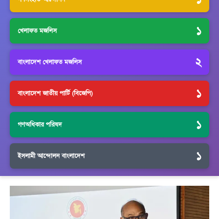
১
খেলাফত মজলিস
২
বাংলাদেশ খেলাফত মজলিস
১
বাংলাদেশ জাতীয় পার্টি (বিজেপি)
১
গণঅধিকার পরিষদ
১
ইসলামী আন্দোলন বাংলাদেশ