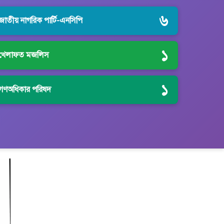
৬
জাতীয় নাগরিক পার্টি-এনসিপি
১
খেলাফত মজলিস
১
গণঅধিকার পরিষদ