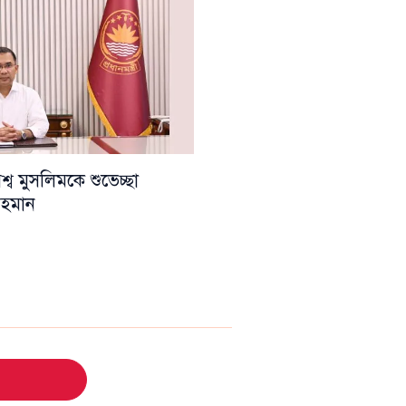
ব মুসলিমকে শুভেচ্ছা
 রহমান