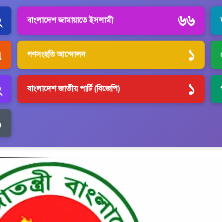
২
৬৬
বাংলাদেশ জামায়াতে ইসলামী
৭
১
গণসংহতি আন্দোলন
২
১
বাংলাদেশ জাতীয় পার্টি (বিজেপি)
১