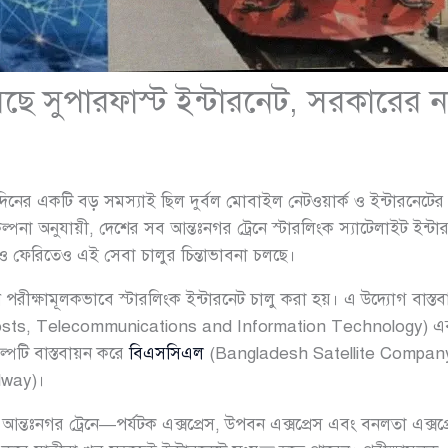
ছে সুপারফাস্ট ইন্টারনেট, সরকারের 
র্ঘদিনের একটি বড় সমস্যাই ছিল দুর্বল মোবাইল নেটওয়ার্ক ও ইন্টারনেটে
না অনুযায়ী, দেশের সব আন্তঃনগর ট্রেনে স্টারলিংক স্যাটেলাইট ইন্টারন
াস ও ফেরিতেও এই সেবা চালুর চিন্তাভাবনা চলছে।
নে পরীক্ষামূলকভাবে স্টারলিংক ইন্টারনেট চালু করা হয়। এ উদ্যোগ বাস্তব
Posts, Telecommunications and Information Technology) 
্পটি বাস্তবায়ন করে
বিএসসিএল
(Bangladesh Satellite Company
lway)।
ি আন্তঃনগর ট্রেনে—পর্যটক এক্সপ্রেস, উপবন এক্সপ্রেস এবং বনলতা এক্স