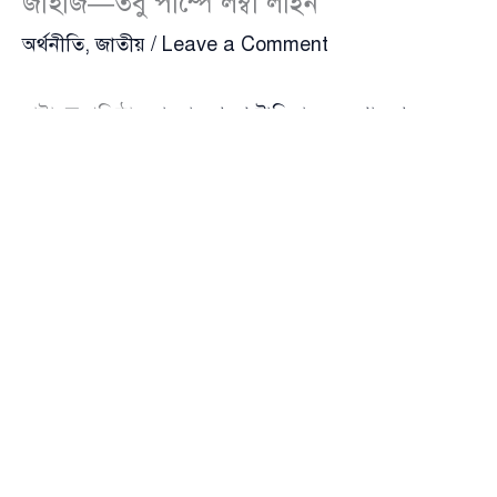
জাহাজ—তবু পাম্পে লম্বা লাইন
অর্থনীতি
,
জাতীয়
/
Leave a Comment
রাষ্ট্রায়ত্ত প্রতিষ্ঠান
বাংলাদেশ পেট্রোলিয়াম করপোরেশন
(Bangladesh Petroleum Corporation)-এর
ডিপোগুলোতে তেল রাখার জায়গা না থাকায় চট্টগ্রাম বন্দরে
পৌঁছেও খালাস করা যাচ্ছে না তেলবোঝাই জাহাজ। ফলে
তেলভর্তি জাহাজ সাগরে ভাসছে। একই সময়ে দেশের বিভিন্ন
পেট্রলপাম্পে দিনরাত যানবাহনের দীর্ঘ সারি—জ্বালানি সংকট
যেন এক অদ্ভুত দ্বৈত বাস্তবতা তৈরি করেছে।
বেসরকারি তেল শোধনাগারগুলোর অবস্থাও ভিন্ন নয়। তাদের
ডিপোগুলোতেও জায়গা সংকট দেখা দিয়েছে। অথচ তারাই
আবার তেল সরবরাহের জন্য বিপিসির কাছে বারবার অনুরোধ
করছে। দেশের অন্যতম বেসরকারি শোধনাগার
সুপার
পেট্রোকেমিক্যাল
(Super Petrochemical) অপরিশোধিত