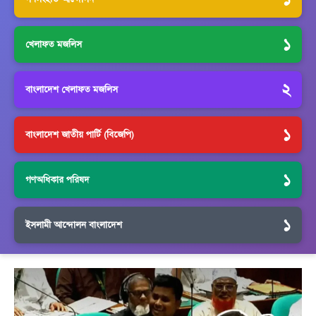
১
খেলাফত মজলিস
২
বাংলাদেশ খেলাফত মজলিস
১
বাংলাদেশ জাতীয় পার্টি (বিজেপি)
১
গণঅধিকার পরিষদ
১
ইসলামী আন্দোলন বাংলাদেশ