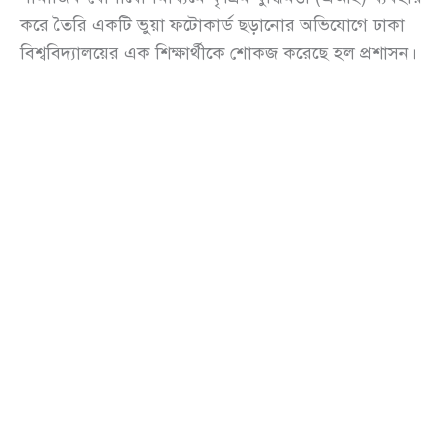
করে তৈরি একটি ভুয়া ফটোকার্ড ছড়ানোর অভিযোগে ঢাকা
বিশ্ববিদ্যালয়ের এক শিক্ষার্থীকে শোকজ করেছে হল প্রশাসন।
অভিযুক্ত ওই শিক্ষার্থী ছাত্রশিবিরের ২০২৫ সেশনের
বিজ্ঞানবিষয়ক সম্পাদক বলে জানা গেছে।
বৃহস্পতিবার (২৩ এপ্রিল) রাতে বিশ্ববিদ্যালয়ের জনসংযোগ
দপ্তর থেকে পাঠানো এক বিজ্ঞপ্তিতে এ তথ্য জানানো হয়।
বিজ্ঞপ্তিতে বলা হয়, ছাত্রশিবিরের সাবেক তথ্যপ্রযুক্তি বিষয়ক
সম্পাদক ও শিক্ষা ও গবেষণা ইনস্টিটিউটের শিক্ষার্থী আব্দুল্লাহ
আল মাহমুদের নামে একটি এআই-সম্পাদিত বিকৃত ছবি
সামাজিক যোগাযোগমাধ্যমে ছড়িয়ে পড়ে।
ছবিটিতে প্রধানমন্ত্রী তারেক রহমান এবং তার কন্যা ব্যারিস্টার
জাইমা রহমানকে নিয়ে আপত্তিকর উপস্থাপন করা হয়। এই
ঘটনাকে কেন্দ্র করে
ছাত্রদল
(Jatiyatabadi Chhatra
Dal)-এর নেতারা সামাজিক মাধ্যমে পোস্ট দিয়ে দ্রুত