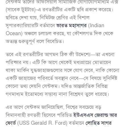
সেন্টকম তাদের অফিসিয়াল সামাজিক যোগাযোগমাধ্যম এক্স
(সাবেক টুইটার)-এ রণতরীটির একটি ছবি প্রকাশ করেছে।
ছবিতে দেখা যায়, নিমিটজ শ্রেণির এই বিশাল
সুপারক্যারিয়ারটি বর্তমানে
ভারত মহাসাগর
(Indian
Ocean) অঞ্চলে চলাচল করছে, যা কৌশলগত দিক থেকে
অত্যন্ত গুরুত্বপূর্ণ বলে বিবেচিত।
তবে এই রণতরীটির আগমন ঠিক কী উদ্দেশ্যে—তা এখনো
পরিষ্কার নয়। এটি কি আগে থেকেই মধ্যপ্রাচ্যে মোতায়েন
থাকা মার্কিন যুদ্ধজাহাজগুলোর সঙ্গে যোগ দেবে, নাকি কোনো
একটি জাহাজের পরিবর্তে অবস্থান নেবে—সে বিষয়ে সুনির্দিষ্ট
কোনো তথ্য দেয়নি সেন্টকম। যদিও আন্তর্জাতিক বিভিন্ন
গণমাধ্যম ইতোমধ্যে সম্ভাব্য নানা বিশ্লেষণ তুলে ধরেছে।
এর আগে সেন্টকম জানিয়েছিল, বিশ্বের সবচেয়ে বড়
বিমানবাহী রণতরী হিসেবে পরিচিত
ইউএসএস জেরাল্ড আর
ফোর্ড
(USS Gerald R. Ford) বর্তমানে
লোহিত সাগর