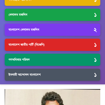
১
খেলাফত মজলিস
২
বাংলাদেশ খেলাফত মজলিস
১
বাংলাদেশ জাতীয় পার্টি (বিজেপি)
১
গণঅধিকার পরিষদ
১
ইসলামী আন্দোলন বাংলাদেশ