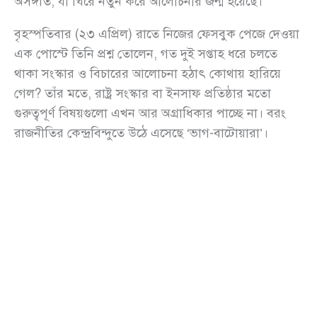
অসঙ্গতি, যা ঘিরে নতুন করে আলোচনার জন্ম হয়েছে।
বৃহস্পতিবার (২৩ এপ্রিল) রাতে নিজের ফেসবুক পেজে দেওয়া
এক পোস্টে তিনি প্রশ্ন তোলেন, গত দুই সপ্তাহ ধরে চলতে
থাকা সংস্কার ও বিচারের আলোচনা হঠাৎ কোথায় হারিয়ে
গেল? তাঁর মতে, রাষ্ট্র সংস্কার বা ইনসাফ প্রতিষ্ঠার মতো
গুরুত্বপূর্ণ বিষয়গুলো এখন আর অগ্রাধিকার পাচ্ছে না। বরং
রাজনীতির কেন্দ্রবিন্দুতে উঠে এসেছে ‘ভাগ-বাটোয়ারা’।