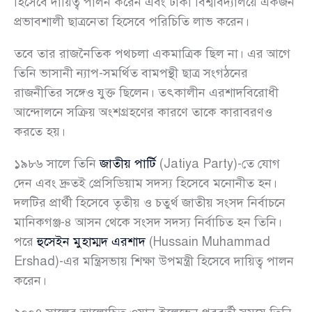
হিসেবে দায়িত্ব পালন করেন এবং ঢাকা বিশ্ববিদ্যালয়ে একজন
প্রভাবশালী ছাত্রনেতা হিসেবে পরিচিতি লাভ করেন।
তবে তার রাজনৈতিক পথচলা একমাত্রিক ছিল না। এর আগে
তিনি ভাসানী ন্যাপ-সমর্থিত বামপন্থী ছাত্র সংগঠনের
রাজনীতির সঙ্গেও যুক্ত ছিলেন। তৎকালীন এরশাদবিরোধী
আন্দোলনে সক্রিয় অংশগ্রহণের কারণে তাকে কারাবরণও
করতে হয়।
১৯৮৬ সালে তিনি
জাতীয় পার্টি
(Jatiya Party)-তে যোগ
দেন এবং দ্রুতই প্রেসিডিয়াম সদস্য হিসেবে মনোনীত হন।
দলটির প্রার্থী হিসেবে তৃতীয় ও চতুর্থ জাতীয় সংসদ নির্বাচনে
মানিকগঞ্জ-৪ আসন থেকে সংসদ সদস্য নির্বাচিত হন তিনি।
পরে
হুসেইন মুহাম্মদ এরশাদ
(Hussain Muhammad
Ershad)-এর মন্ত্রিসভায় শিক্ষা উপমন্ত্রী হিসেবে দায়িত্ব পালন
করেন।