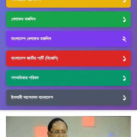
১
খেলাফত মজলিস
২
বাংলাদেশ খেলাফত মজলিস
১
বাংলাদেশ জাতীয় পার্টি (বিজেপি)
১
গণঅধিকার পরিষদ
১
ইসলামী আন্দোলন বাংলাদেশ