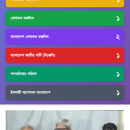
১
খেলাফত মজলিস
২
বাংলাদেশ খেলাফত মজলিস
১
বাংলাদেশ জাতীয় পার্টি (বিজেপি)
১
গণঅধিকার পরিষদ
১
ইসলামী আন্দোলন বাংলাদেশ