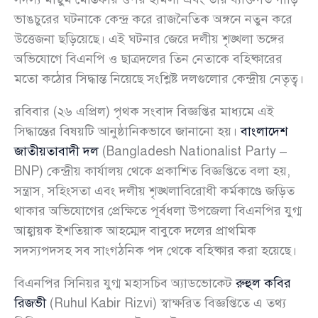
ভাঙচুরের ঘটনাকে কেন্দ্র করে রাজনৈতিক অঙ্গনে নতুন করে
উত্তেজনা ছড়িয়েছে। এই ঘটনার জেরে দলীয় শৃঙ্খলা ভঙ্গের
অভিযোগে বিএনপি ও ছাত্রদলের তিন নেতাকে বহিষ্কারের
মতো কঠোর সিদ্ধান্ত নিয়েছে সংশ্লিষ্ট দলগুলোর কেন্দ্রীয় নেতৃত্ব।
রবিবার (২৬ এপ্রিল) পৃথক সংবাদ বিজ্ঞপ্তির মাধ্যমে এই
সিদ্ধান্তের বিষয়টি আনুষ্ঠানিকভাবে জানানো হয়।
বাংলাদেশ
জাতীয়তাবাদী দল
(Bangladesh Nationalist Party –
BNP) কেন্দ্রীয় কার্যালয় থেকে প্রকাশিত বিজ্ঞপ্তিতে বলা হয়,
সন্ত্রাস, সহিংসতা এবং দলীয় শৃঙ্খলাবিরোধী কর্মকাণ্ডে জড়িত
থাকার অভিযোগের প্রেক্ষিতে পূর্বধলা উপজেলা বিএনপির যুগ্ম
আহ্বায়ক ইশতিয়াক আহম্মেদ বাবুকে দলের প্রাথমিক
সদস্যপদসহ সব সাংগঠনিক পদ থেকে বহিষ্কার করা হয়েছে।
বিএনপির সিনিয়র যুগ্ম মহাসচিব অ্যাডভোকেট
রুহুল কবির
রিজভী
(Ruhul Kabir Rizvi) স্বাক্ষরিত বিজ্ঞপ্তিতে এ তথ্য