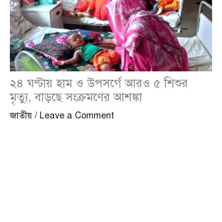
২৪ ঘণ্টায় হাম ও উপসর্গে আরও ৫ শিশুর
মৃত্যু, বাড়ছে সংক্রমণের আশঙ্কা
জাতীয়
/
Leave a Comment
সারা দেশে হাম এবং এর উপসর্গ নিয়ে গত ২৪ ঘণ্টায় আরও
পাঁচ শিশুর মৃত্যুর ঘটনা নতুন করে উদ্বেগ তৈরি করেছে। একই
সময়ে এক হাজার ৩৫৮ জন শিশুর মধ্যে রোগটির উপসর্গ
শনাক্ত হওয়ায় পরিস্থিতি আরও গভীরভাবে নজরে এসেছে।
সোমবার (২৭ এপ্রিল) দুপুরে প্রকাশিত নিয়মিত প্রতিবেদনে এ