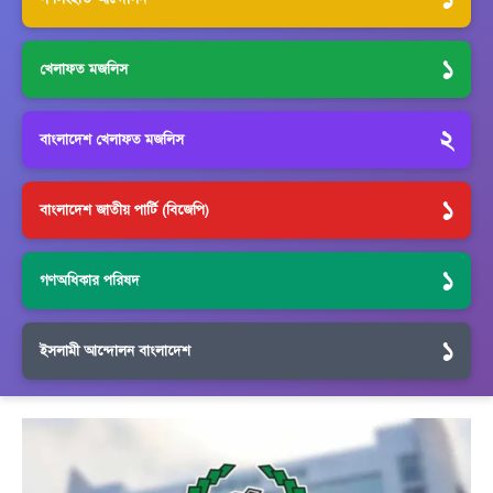
১
খেলাফত মজলিস
২
বাংলাদেশ খেলাফত মজলিস
১
বাংলাদেশ জাতীয় পার্টি (বিজেপি)
১
গণঅধিকার পরিষদ
১
ইসলামী আন্দোলন বাংলাদেশ