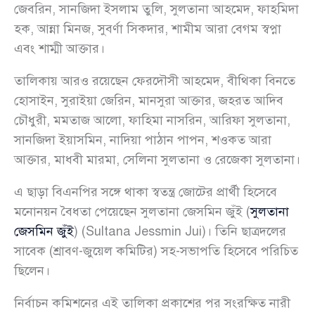
জেবরিন, সানজিদা ইসলাম তুলি, সুলতানা আহমেদ, ফাহমিদা
হক, আন্না মিনজ, সুবর্ণা সিকদার, শামীম আরা বেগম স্বপ্না
এবং শাম্মী আক্তার।
তালিকায় আরও রয়েছেন ফেরদৌসী আহমেদ, বীথিকা বিনতে
হোসাইন, সুরাইয়া জেরিন, মানসুরা আক্তার, জহরত আদিব
চৌধুরী, মমতাজ আলো, ফাহিমা নাসরিন, আরিফা সুলতানা,
সানজিদা ইয়াসমিন, নাদিয়া পাঠান পাপন, শওকত আরা
আক্তার, মাধবী মারমা, সেলিনা সুলতানা ও রেজেকা সুলতানা।
এ ছাড়া বিএনপির সঙ্গে থাকা স্বতন্ত্র জোটের প্রার্থী হিসেবে
মনোনয়ন বৈধতা পেয়েছেন সুলতানা জেসমিন জুঁই (
সুলতানা
জেসমিন জুঁই
) (Sultana Jessmin Jui)। তিনি ছাত্রদলের
সাবেক (শ্রাবণ-জুয়েল কমিটির) সহ-সভাপতি হিসেবে পরিচিত
ছিলেন।
নির্বাচন কমিশনের এই তালিকা প্রকাশের পর সংরক্ষিত নারী