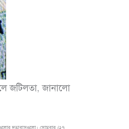
করলে জটিলতা, জানালো
 দেশগুলোর দূতাবাসগুলো। সোমবার (২৭