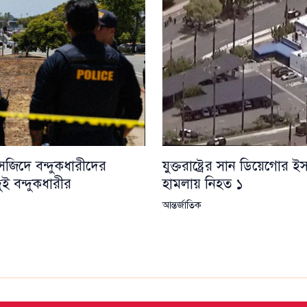
যুক্তরাষ্ট্রের সান ডিয়েগোর ই
 মসজিদে বন্দুকধারীদের
হামলায় নিহত ১
ুই বন্দুকধারীর
আন্তর্জাতিক