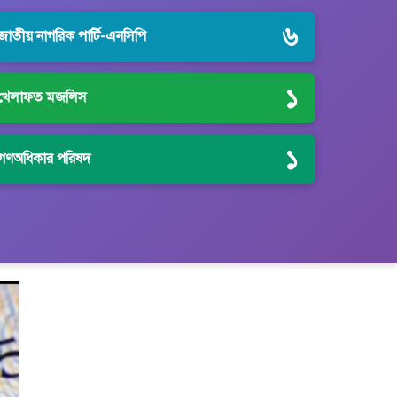
৬
জাতীয় নাগরিক পার্টি-এনসিপি
১
খেলাফত মজলিস
১
গণঅধিকার পরিষদ