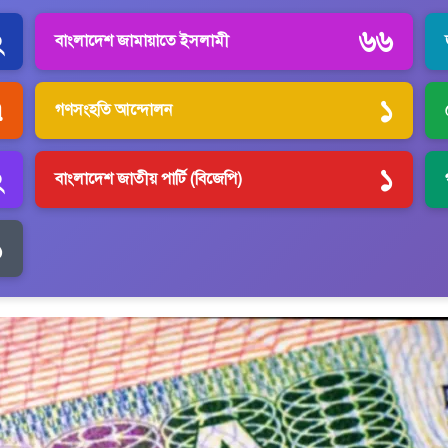
২
৬৬
বাংলাদেশ জামায়াতে ইসলামী
৭
১
গণসংহতি আন্দোলন
২
১
বাংলাদেশ জাতীয় পার্টি (বিজেপি)
১