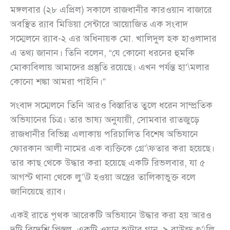
মঙ্গলবার (২৮ এপ্রিল) সকালে রাজধানীর কারওয়ান বাজারে
অবস্থিত র‍্যাব মিডিয়া সেন্টারে আয়োজিত এক সংবাদ
সম্মেলনে র‍্যাব-২ এর অধিনায়ক মো. খালিদুল হক হাওলাদার
এ তথ্য জানান। তিনি বলেন, “যে কোনো ধরনের হুমকি
মোকাবিলায় আমাদের প্রস্তুতি রয়েছে। এখন পর্যন্ত হা’\মলার
কোনো শঙ্কা আমরা পাইনি।”
সংবাদ সম্মেলনে তিনি আরও বিস্তারিত তুলে ধরেন সাম্প্রতিক
অভিযানের চিত্র। তার ভাষ্য অনুযায়ী, সোমবার রাতজুড়ে
রাজধানীর বিভিন্ন এলাকায় পরিচালিত বিশেষ অভিযানে
ফোরকান আলী নামের এক ব্যক্তিকে গ্রে’\ফতার করা হয়েছে।
তার কাছ থেকে উদ্ধার করা হয়েছে একটি রিভলবার, যা ৫
আগস্ট থানা থেকে লু’\ট হওয়া অস্ত্রের তালিকাভুক্ত বলে
জানিয়েছে র‍্যাব।
একই রাতে পৃথক আরেকটি অভিযানে উদ্ধার করা হয় আরও
দুটি বিদেশি পিস্তল, একটি ওয়ান শ্যুটার গান, ৯ রাউন্ড গু’\লি,