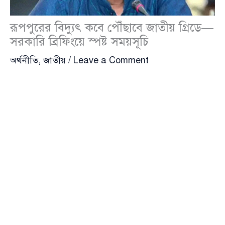
রূপপুরের বিদ্যুৎ কবে পৌঁছাবে জাতীয় গ্রিডে—
সরকারি ব্রিফিংয়ে স্পষ্ট সময়সূচি
অর্থনীতি
,
জাতীয়
/
Leave a Comment
দেশের বহুল আলোচিত রূপপুর পারমাণবিক বিদ্যুৎকেন্দ্র
থেকে বিদ্যুৎ উৎপাদন নিয়ে দীর্ঘ প্রতীক্ষার অবসান ঘটতে
যাচ্ছে—এমন ইঙ্গিতই দিলেন প্রধানমন্ত্রীর তথ্য ও সম্প্রচার
উপদেষ্টা ডা. জাহেদ উর রহমান। তিনি জানিয়েছেন, চলতি
বছরের আগস্ট মাসেই রূপপুরের প্রথম ইউনিট থেকে জাতীয়
গ্রিডে ৩শ’ মেগাওয়াট বিদ্যুৎ যুক্ত হবে।
মঙ্গলবার (২৮ এপ্রিল) সচিবালয়ের পিআইডি সম্মেলন কক্ষে
আয়োজিত এক ব্রিফিংয়ে তিনি এই তথ্য তুলে ধরেন। সেখানে
উপস্থিত ছিলেন তথ্য ও সম্প্রচার মন্ত্রণালয়ের সচিব মাহবুবা