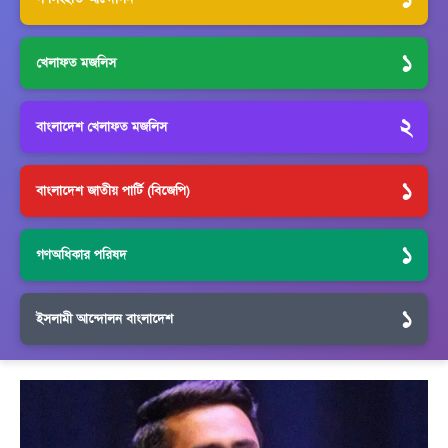
১
খেলাফত মজলিস
২
বাংলাদেশ খেলাফত মজলিস
১
বাংলাদেশ জাতীয় পার্টি (বিজেপি)
১
গণঅধিকার পরিষদ
১
ইসলামী আন্দোলন বাংলাদেশ