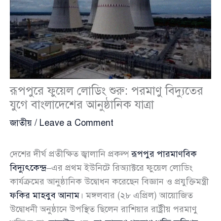
রূপপুরে ফুয়েল লোডিং শুরু: পরমাণু বিদ্যুতের
যুগে বাংলাদেশের আনুষ্ঠানিক যাত্রা
জাতীয়
/
Leave a Comment
দেশের দীর্ঘ প্রতীক্ষিত জ্বালানি প্রকল্প
রূপপুর পারমাণবিক
বিদ্যুৎকেন্দ্র
–এর প্রথম ইউনিটে রিঅ্যাক্টরে ফুয়েল লোডিং
কার্যক্রমের আনুষ্ঠানিক উদ্বোধন করেছেন বিজ্ঞান ও প্রযুক্তিমন্ত্রী
ফকির মাহবুব আনাম
। মঙ্গলবার (২৮ এপ্রিল) আয়োজিত
উদ্বোধনী অনুষ্ঠানে উপস্থিত ছিলেন রাশিয়ার রাষ্ট্রীয় পরমাণু