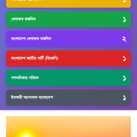
১
খেলাফত মজলিস
২
বাংলাদেশ খেলাফত মজলিস
১
বাংলাদেশ জাতীয় পার্টি (বিজেপি)
১
গণঅধিকার পরিষদ
১
ইসলামী আন্দোলন বাংলাদেশ