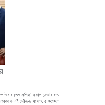
ময়
পতিবার (৩০ এপ্রিল) সকাল ১০টায় শুভ
াকক্ষে এই সৌজন্য সাক্ষাৎ ও শুভেচ্ছা