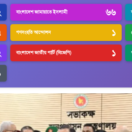
২
৬৬
বাংলাদেশ জামায়াতে ইসলামী
৭
১
গণসংহতি আন্দোলন
২
১
বাংলাদেশ জাতীয় পার্টি (বিজেপি)
১