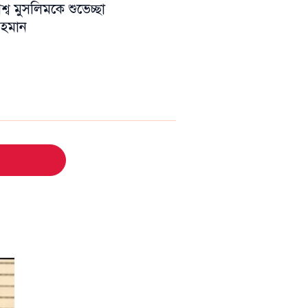
ব মুসলিমকে শুভেচ্ছা
 রহমান