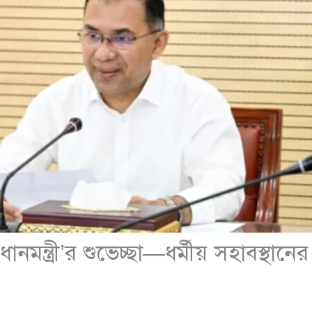
প্রধানমন্ত্রী’র শুভেচ্ছা—ধর্মীয় সহাবস্থান