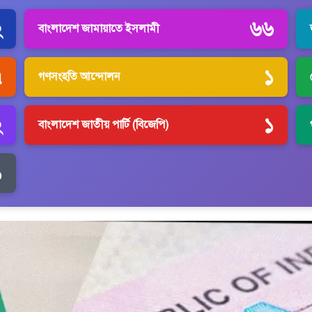
২
৬৬
বাংলাদেশ জামায়াতে ইসলামী
৭
১
গণসংহতি আন্দোলন
২
১
বাংলাদেশ জাতীয় পার্টি (বিজেপি)
১