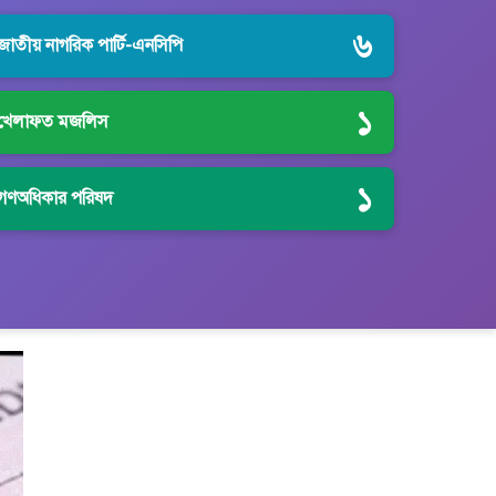
৬
জাতীয় নাগরিক পার্টি-এনসিপি
১
খেলাফত মজলিস
১
গণঅধিকার পরিষদ