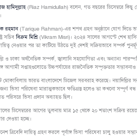
াজ হামিদুল্লাহ
(Riaz Hamidullah) বলেন, গত বছরের ডিসেম্বরে কিছু কেন্
।
েক রহমান
(Tarique Rahman)-এর শপথ গ্রহণ অনুষ্ঠানে যোগ দিতে ভা
ট্র সচিব
বিক্রম মিশ্রি
(Vikram Misri)। ২০২৪ সালের আগস্টে শেখ হাসিনা
িত্ব নেওয়ার পর তা কাটিয়ে উঠতে দুই দেশই সক্রিয়ভাবে সম্পর্ক পুনর্মূ
িল্লি ও ঢাকা অর্থনৈতিক সম্পর্ক, জ্বালানি সহযোগিতা এবং অন্যান্য পারস্পর
ে আগামী সপ্তাহগুলোতে উচ্চপর্যায়ের রাজনৈতিক সম্পৃক্ততার সম্ভাবনাও
ানি সংকট মোকাবিলায় ভারত বাংলাদেশে ডিজেল সরবরাহ করেছে। নয়াদিল্লির সরক
য ভিসা পরিষেবা মারাত্মকভাবে ক্ষতিগ্রস্ত হলেও তা কখনো সম্পূর্ণ বন
মিত পরিসরে ভিসা প্রদান অব্যাহত ছিল।
সালের ডিসেম্বরের আগের তুলনায় মাত্র ১৫ থেকে ২০ শতাংশ সক্রিয় রয়েছে 
ার দেওয়া হচ্ছে।
 ত্রিবেদি দায়িত্ব গ্রহণ করলে পূর্ণাঙ্গ ভিসা পরিষেবা চালু হওয়ার 