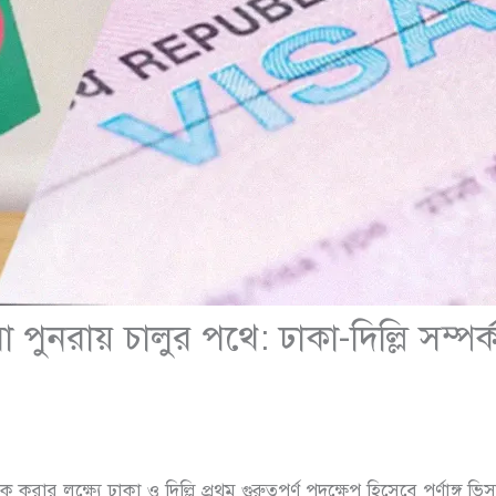
পুনরায় চালুর পথে: ঢাকা-দিল্লি সম্পর্ক
াবিক করার লক্ষ্যে ঢাকা ও দিল্লি প্রথম গুরুত্বপূর্ণ পদক্ষেপ হিসেবে পূর্ণাঙ্