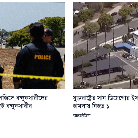
যুক্তরাষ্ট্রের সান ডিয়েগোর ই
 মসজিদে বন্দুকধারীদের
হামলায় নিহত ১
ুই বন্দুকধারীর
আন্তর্জাতিক