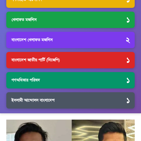
১
খেলাফত মজলিস
২
বাংলাদেশ খেলাফত মজলিস
১
বাংলাদেশ জাতীয় পার্টি (বিজেপি)
১
গণঅধিকার পরিষদ
১
ইসলামী আন্দোলন বাংলাদেশ