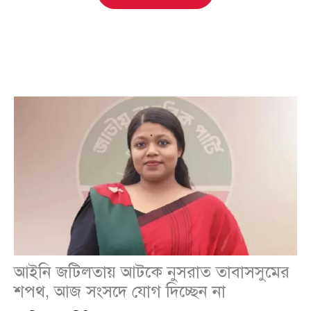
আইনি জটিলতায় আটকে নুসরাত তাবাসসুমের
শপথ, আজ সংসদে যোগ দিচ্ছেন না