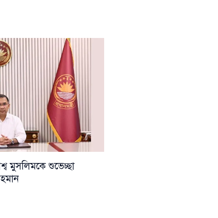
ব মুসলিমকে শুভেচ্ছা
 রহমান