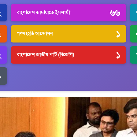
২
৬৬
বাংলাদেশ জামায়াতে ইসলামী
৭
১
গণসংহতি আন্দোলন
২
১
বাংলাদেশ জাতীয় পার্টি (বিজেপি)
১