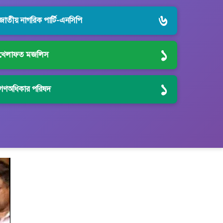
৬
জাতীয় নাগরিক পার্টি-এনসিপি
১
খেলাফত মজলিস
১
গণঅধিকার পরিষদ