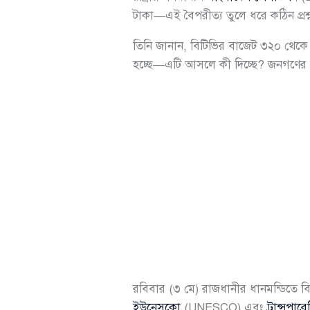
টাকা—এই বৈপরীত্য তুলে ধরে কঠিন প্রশ্ন ছ
তিনি জানান, বিটিভির বাজেট ৩২০ থেকে ৩
হচ্ছে—এটি আসলে কী দিচ্ছে? জনগণের অর
রবিবার (৩ মে) রাজধানীর ধানমন্ডিতে
ইউনেসকো
(UNESCO) এবং
ট্রান্সপার