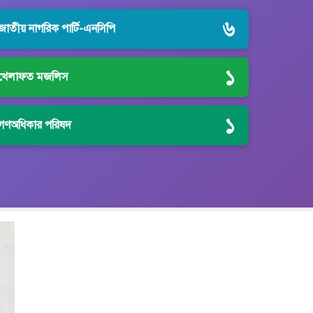
৬
জাতীয় নাগরিক পার্টি-এনসিপি
১
খেলাফত মজলিস
১
গণঅধিকার পরিষদ