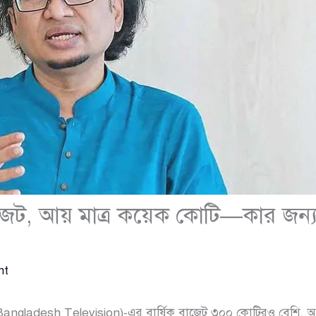
ট, আয় মাত্র কয়েক কোটি—কার জন্য এই
nt
angladesh Television)-এর বার্ষিক বাজেট ৩০০ কোটিরও বেশি, অ