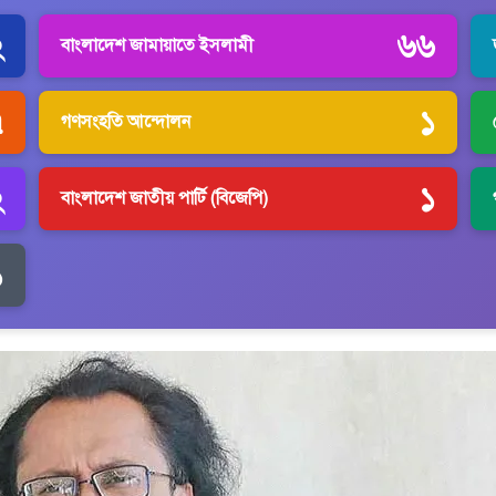
২
৬৬
বাংলাদেশ জামায়াতে ইসলামী
৭
১
গণসংহতি আন্দোলন
২
১
বাংলাদেশ জাতীয় পার্টি (বিজেপি)
১