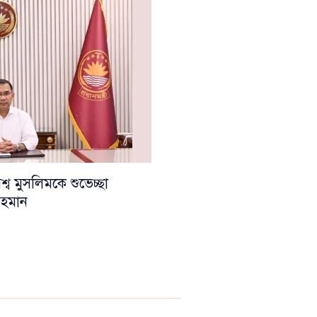
ব মুসলিমকে শুভেচ্ছা
 রহমান