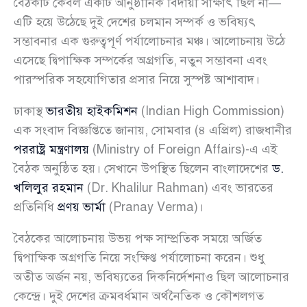
বৈঠকটি কেবল একটি আনুষ্ঠানিক বিদায়ী সাক্ষাৎ ছিল না—
এটি হয়ে উঠেছে দুই দেশের চলমান সম্পর্ক ও ভবিষ্যৎ
সম্ভাবনার এক গুরুত্বপূর্ণ পর্যালোচনার মঞ্চ। আলোচনায় উঠে
এসেছে দ্বিপাক্ষিক সম্পর্কের অগ্রগতি, নতুন সম্ভাবনা এবং
পারস্পরিক সহযোগিতার প্রসার নিয়ে সুস্পষ্ট আশাবাদ।
ঢাকাস্থ
ভারতীয় হাইকমিশন
(Indian High Commission)
এক সংবাদ বিজ্ঞপ্তিতে জানায়, সোমবার (৪ এপ্রিল) রাজধানীর
পররাষ্ট্র মন্ত্রণালয়
(Ministry of Foreign Affairs)-এ এই
বৈঠক অনুষ্ঠিত হয়। সেখানে উপস্থিত ছিলেন বাংলাদেশের
ড.
খলিলুর রহমান
(Dr. Khalilur Rahman) এবং ভারতের
প্রতিনিধি
প্রণয় ভার্মা
(Pranay Verma)।
বৈঠকের আলোচনায় উভয় পক্ষ সাম্প্রতিক সময়ে অর্জিত
দ্বিপাক্ষিক অগ্রগতি নিয়ে সংক্ষিপ্ত পর্যালোচনা করেন। শুধু
অতীত অর্জন নয়, ভবিষ্যতের দিকনির্দেশনাও ছিল আলোচনার
কেন্দ্রে। দুই দেশের ক্রমবর্ধমান অর্থনৈতিক ও কৌশলগত