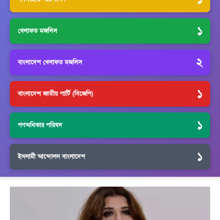
১
খেলাফত মজলিস
২
বাংলাদেশ খেলাফত মজলিস
১
বাংলাদেশ জাতীয় পার্টি (বিজেপি)
১
গণঅধিকার পরিষদ
১
ইসলামী আন্দোলন বাংলাদেশ