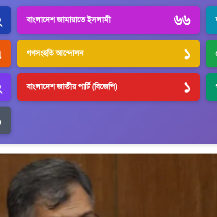
২
৬৬
বাংলাদেশ জামায়াতে ইসলামী
৭
১
গণসংহতি আন্দোলন
২
১
বাংলাদেশ জাতীয় পার্টি (বিজেপি)
১