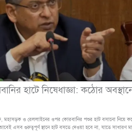
হাটে নিষেধাজ্ঞা: কঠোর অবস্থানে স্বরাষ্
হাসড়ক ও রেললাইনের ওপর কোরবানির পশুর হাট বসানো নিয়ে কঠোর অবস্থ
েই এসব গুরুত্বপূর্ণ স্থানে হাট বসতে দেওয়া হবে না, যাতে সাধারণ ম