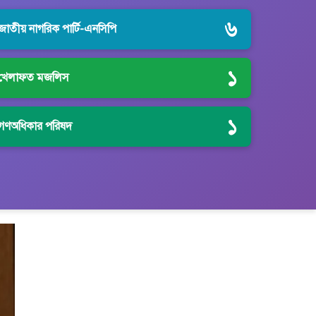
৬
জাতীয় নাগরিক পার্টি-এনসিপি
১
খেলাফত মজলিস
১
গণঅধিকার পরিষদ