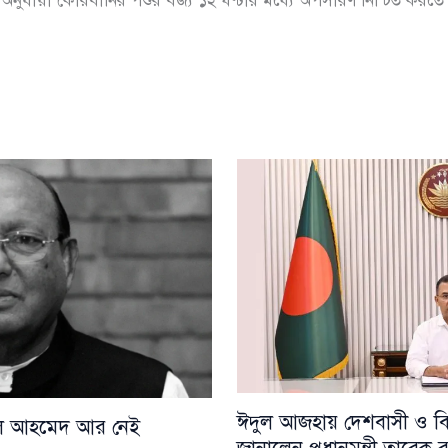
দেশ অনুযায়ী কোরবানির পশুর বর্জ্য ১২ ঘণ্টার মধ্যে অপসারণ নিশ্চিত করতে
ঈদুল আজহায় দেশবাসী ও বিশ্
য়েল আহমেদ আর নেই