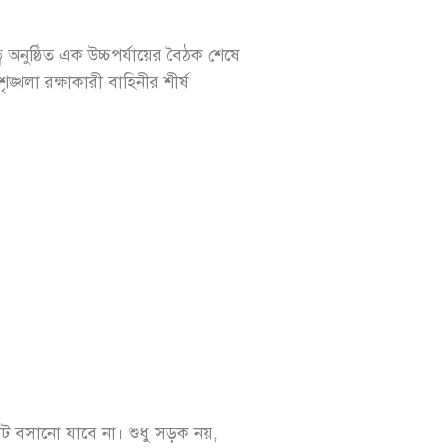
নুষ্ঠিত এক উচ্চপর্যায়ের বৈঠক শেষে
ঙ্খলা রক্ষাকারী বাহিনীর শীর্ষ
র হাট বসানো যাবে না। শুধু সড়ক নয়,