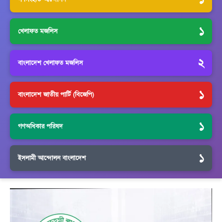
১
খেলাফত মজলিস
২
বাংলাদেশ খেলাফত মজলিস
১
বাংলাদেশ জাতীয় পার্টি (বিজেপি)
১
গণঅধিকার পরিষদ
১
ইসলামী আন্দোলন বাংলাদেশ