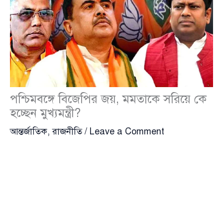
পশ্চিমবঙ্গে বিজেপির জয়, মমতাকে সরিয়ে কে
হচ্ছেন মুখ্যমন্ত্রী?
আন্তর্জাতিক
,
রাজনীতি
/
Leave a Comment
ভারতের পশ্চিমবঙ্গ বিধানসভা নির্বাচনে নিরঙ্কুশ জয়ের পথে
এগোচ্ছে
ভারতীয় জনতা পার্টি
(BJP)। প্রথমবারের মতো
রাজ্যটিতে সরকার গঠন প্রায় নিশ্চিত হয়ে উঠলেও এখন
রাজনৈতিক অঙ্গনে সবচেয়ে বড় প্রশ্ন—কে হচ্ছেন পরবর্তী
মুখ্যমন্ত্রী?