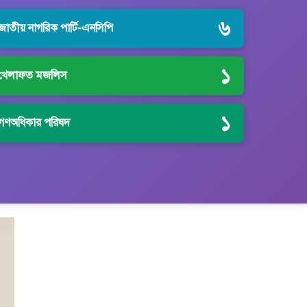
৬
জাতীয় নাগরিক পার্টি-এনসিপি
১
খেলাফত মজলিস
১
গণঅধিকার পরিষদ