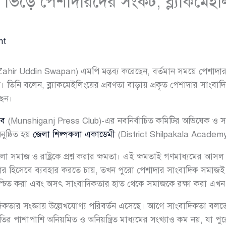
র ভিড়ে পেশাদারদের সংকট, ব্ল্যাকমেইল
nt
ahir Uddin Swapan) এমপি মন্তব্য করেছেন, বর্তমান সময়ে পেশাদার 
ে। তিনি বলেন, ব্ল্যাকমেইলিংয়ের প্রবণতা বাড়ায় প্রকৃত পেশাদার সাংব
ছেন।
াব
(Munshiganj Press Club)-এর নবনির্বাচিত কমিটির অভিষেক ও সংবর্ধ
নুষ্ঠিত হয়
জেলা শিল্পকলা একাডেমী
(District Shilpakala Academ
হলো সমাজ ও রাষ্ট্রকে প্রশ্ন করার ক্ষমতা। এই ক্ষমতাই গণমাধ্যমের আসল দ
য়ার হিসেবে ব্যবহার করতে চায়, তখন পুরো পেশাদার সাংবাদিক সমাজ
নিশ্চিত করা এবং অসৎ সাংবাদিকতার হাত থেকে সমাজকে রক্ষা করা এখ
দিকতার সংজ্ঞায় উল্লেখযোগ্য পরিবর্তন এসেছে। আগে সাংবাদিকতা বলতে
তির পাশাপাশি অনিয়মিত ও অনিয়ন্ত্রিত মাধ্যমের সংখ্যাও কম নয়, যা পুর