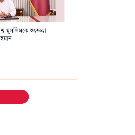
ব মুসলিমকে শুভেচ্ছা
 রহমান