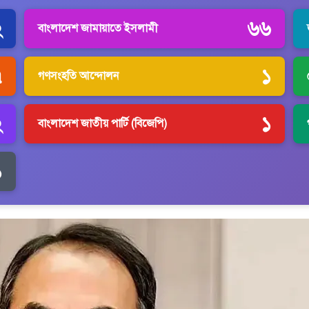
২
৬৬
বাংলাদেশ জামায়াতে ইসলামী
৭
১
গণসংহতি আন্দোলন
২
১
বাংলাদেশ জাতীয় পার্টি (বিজেপি)
১