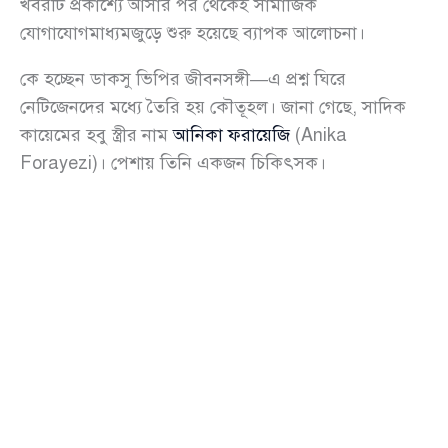
খবরটি প্রকাশ্যে আসার পর থেকেই সামাজিক
যোগাযোগমাধ্যমজুড়ে শুরু হয়েছে ব্যাপক আলোচনা।
কে হচ্ছেন ডাকসু ভিপির জীবনসঙ্গী—এ প্রশ্ন ঘিরে
নেটিজেনদের মধ্যে তৈরি হয় কৌতূহল। জানা গেছে, সাদিক
কায়েমের হবু স্ত্রীর নাম
আনিকা ফরায়েজি
(Anika
Forayezi)। পেশায় তিনি একজন চিকিৎসক।