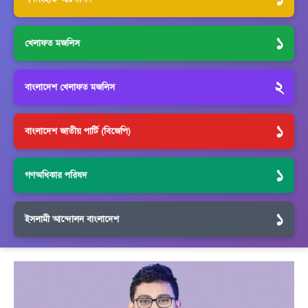
১
খেলাফত মজলিস
২
বাংলাদেশ খেলাফত মজলিস
১
বাংলাদেশ জাতীয় পার্টি (বিজেপি)
১
গণঅধিকার পরিষদ
১
ইসলামী আন্দোলন বাংলাদেশ