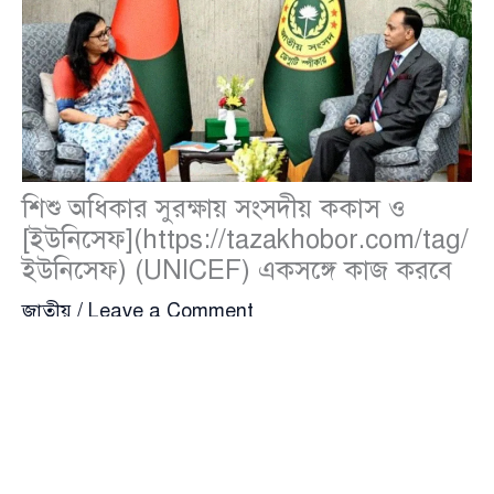
শিশু অধিকার সুরক্ষায় সংসদীয় ককাস ও
[ইউনিসেফ](https://tazakhobor.com/tag/
ইউনিসেফ) (UNICEF) একসঙ্গে কাজ করবে
জাতীয়
/
Leave a Comment
জাতীয় সংসদের ডেপুটি স্পিকার
ব্যারিস্টার কায়সার কামাল
(Barrister Kaysar Kamal)-এর সঙ্গে সৌজন্য সাক্ষাৎ
করেছে ইউনিসেফের একটি প্রতিনিধিদল। বৃহস্পতিবার (৭ মে)
সংসদ ভবনে ডেপুটি স্পিকারের কার্যালয়ে অনুষ্ঠিত এ সাক্ষাতে