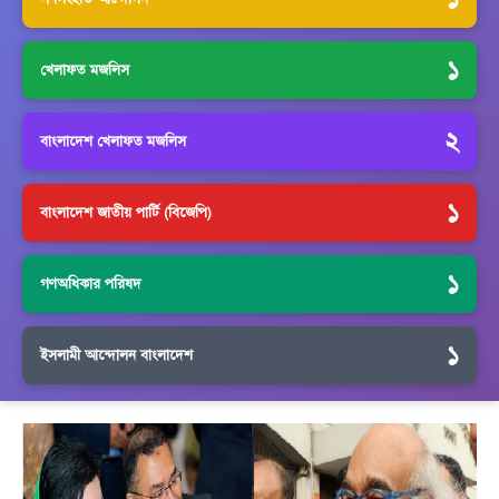
১
খেলাফত মজলিস
২
বাংলাদেশ খেলাফত মজলিস
১
বাংলাদেশ জাতীয় পার্টি (বিজেপি)
১
গণঅধিকার পরিষদ
১
ইসলামী আন্দোলন বাংলাদেশ