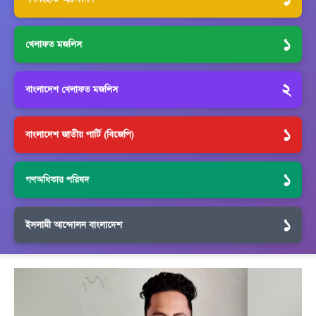
১
খেলাফত মজলিস
২
বাংলাদেশ খেলাফত মজলিস
১
বাংলাদেশ জাতীয় পার্টি (বিজেপি)
১
গণঅধিকার পরিষদ
১
ইসলামী আন্দোলন বাংলাদেশ