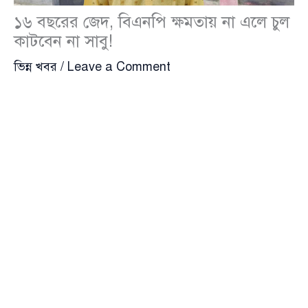
১৬ বছরের জেদ, বিএনপি ক্ষমতায় না এলে চুল
কাটবেন না সাবু!
ভিন্ন খবর
/
Leave a Comment
মানুষের রাগ, ক্ষোভ কিংবা জেদ কতটা কঠোর হতে পারে তার
একটি বাস্তব উদাহরণ সাবু মণ্ডল। প্রায় ১৬ বছর আগে
আওয়ামী লীগের বিরুদ্ধে জেদ করে চুল না কাটার প্রতিজ্ঞা
করেছিলেন ৪০ বছর বয়সী সাবু মণ্ডল, এবং এখনও তিনি সেই
প্রতিজ্ঞায় অটল রয়েছেন।
সাবু মণ্ডল পেশায় একজন কাঠমিস্ত্রি। তিনি রাজবাড়ীর
কালুখালী উপজেলার দয়রামপুর গ্রামের তালেব মণ্ডলের ছেলে
এবং বাংলাদেশ জাতীয়তাবাদী দল (বিএনপি)-এর একনিষ্ঠ
কর্মী।
জানা যায়, ২০০৮ সালের নবম জাতীয় সংসদ নির্বাচনে