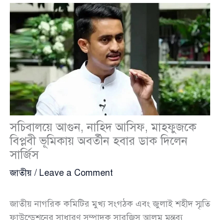
সচিবালয়ে আগুন, নাহিদ আসিফ, মাহফুজকে
বিপ্লবী ভূমিকায় অবর্তীন হবার ডাক দিলেন
সার্জিস
জাতীয়
/
Leave a Comment
জাতীয় নাগরিক কমিটির মুখ্য সংগঠক এবং জুলাই শহীদ স্মৃতি
ফাউন্ডেশনের সাধারণ সম্পাদক সারজিস আলম মন্তব্য