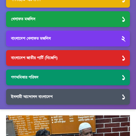
১
খেলাফত মজলিস
২
বাংলাদেশ খেলাফত মজলিস
১
বাংলাদেশ জাতীয় পার্টি (বিজেপি)
১
গণঅধিকার পরিষদ
১
ইসলামী আন্দোলন বাংলাদেশ