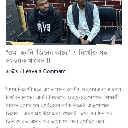
“গুম” হননি ‘জিনের আছর’ এ নিখোঁজ সহ-
সমন্বয়ক খালেদ !!
জাতীয়
/
Leave a Comment
বৈষম্যবিরোধী ছাত্র আন্দোলনের কেন্দ্রীয় সহ-সমন্বয়ক ও ঢাকা
বিশ্ববিদ্যালয়ের আরবি বিভাগের ২০২১-২২ সেশনের শিক্ষার্থী
খালেদ হাসান গুম হয়েছিলেন নাকি নিজেই আত্মগোপনে
ছিলেন – এমন প্রশ্ন উঠে প্রথম থেকেই। তবে চার দিন পর
তিনি ফেরত আসার পর তাকে গুম করা হয়েছিল বলে