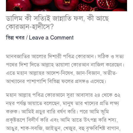
ডালিম কী সত্যিই জান্নাতি ফল, কী আছে
কোরআন-হাদীসে?
ভিন্ন খবর
/
Leave a Comment
মানবজাতির আলোর দিশারী পবিত্র কোরআন। সঠিক ও সত্য
পথের দিশা দিতে আল্লাহ তায়ালা কোরআন নাজিল করেছেন।
এতে মহান আল্লাহর আদেশ-নিষেধ, জ্ঞান-বিজ্ঞান, অতীত-
আখ্যানের পাশাপাশি বিভিন্ন ফলের প্রসঙ্গও এসেছে।
মহান আল্লাহ পবিত্র কোরআনে সুরা আবাসার ২৪ থেকে ৩২
নম্বর পর্যন্ত আয়াতে বলেছেন, মানুষ তার খাদ্যের প্রতি লক্ষ্য
করুক। আমিই প্রচুর বারি বর্ষণ করি। পরে আমি ভূমি
প্রকৃষ্টরূপে বিদীর্ণ করি এবং আমি তাতে উৎপন্ন করি শস্য,
আঙুর, শাক-সবজি, জাইতুন, খেজুর, বহু বৃক্ষবিশিষ্ট বাগান,