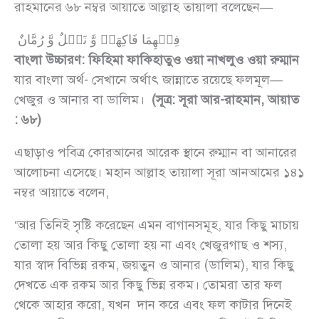
রাহমানের ৬৮ নম্বর আয়াতে আল্লাহ তায়ালা বলেছেন—
فِیۡهِمَا فَاكِهَۃٌ وَّ نَخۡلٌ وَّ رُمَّانٌ
বাংলা উচ্চারণ: ফিহিমা ফাকিহাতুও ওয়া নাখলুও ওয়া রুম্মান
যার বাংলা অর্থ- সেখানে অর্থাৎ জান্নাতে রয়েছে ফলমূল—
খেজুর ও আনার বা ডালিম।
(সূত্র: সূরা আর-রাহমান, আয়াত
: ৬৮)
এছাড়াও পবিত্র কোরআনের আরেক স্থানে রুম্মান বা আনারের
আলোচনা এসেছে। মহান আল্লাহ তায়ালা সূরা আনআমের ১৪১
নম্বর আয়াতে বলেন,
‘আর তিনিই সৃষ্টি করেছেন এমন বাগানসমূহ, যার কিছু মাচায়
তোলা হয় আর কিছু তোলা হয় না এবং খেজুরগাছ ও শস্য,
যার স্বাদ বিভিন্ন রকম, জয়তুন ও আনার (ডালিম), যার কিছু
দেখতে এক রকম আর কিছু ভিন্ন রকম। তোমরা তার ফল
থেকে আহার করো, যখন দান করে এবং ফল কাটার দিনেই