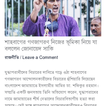
শাহবাগের গণজাগরণ নিজের ভূমিকা নিয়ে যা
বললেন জোনায়েদ সাকি
রাজনীতি
/
Leave a Comment
যুদ্ধাপরাধীদের বিচারের দাবিতে গড়ে ওঠা শাহবাগের
গণজাগরণ আন্দোলনকারীদের বিচারের হুঁশিয়ারি দিয়েছেন
বাংলাদেশ জামায়াতে ইসলামীর আমির ডা. শফিকুর রহমান।
সম্প্রতি একটি জনসভায় তিনি অভিযোগ করেন, যুদ্ধাপরাধের
নামে জামায়াতের শীর্ষ নেতাদের বিচারবিভাগীয় হত্যা করা
হয়েছে। সেই সঙ্গে শাহবাগের আন্দোলনকারীদেরও বিচারের