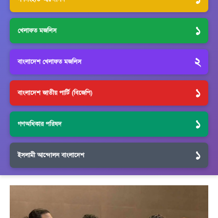
১
খেলাফত মজলিস
২
বাংলাদেশ খেলাফত মজলিস
১
বাংলাদেশ জাতীয় পার্টি (বিজেপি)
১
গণঅধিকার পরিষদ
১
ইসলামী আন্দোলন বাংলাদেশ