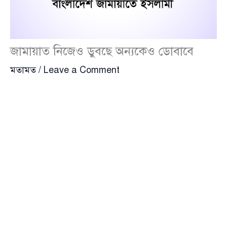
জামায়াত নিজেও ডুবছে অন্যকেও ডোবাবে
মতামত
/
Leave a Comment
জামায়াতে ইসলামী নামক দলটা গঠিত হয় ১৯৪১ সালে । গত
৮৩ বছরে তাদের রাজনৈতিক ইতিহাস শুধুই ভুলে ভরা। দলের
প্রতিষ্ঠাতা সৈয়দ আবুল আলা মওদূদী বলেছিলেন “গণতন্ত্র
বিষাক্ত দুধের মাখনের মত” আর “গণতন্ত্রএর মাধ্যমে কোনো
সংসদ নির্বাচনে প্রার্থী হওয়া ইসলাম অনুযায়ী হারাম” – সেই
থেকেই শুরু। মূলের সেই ভুল থেকে আর কোনোদিনই বেরিয়ে
আসতে পারেনি দলটি। জন্মের শুরুতে দলটির নাম ছিল,
“জামায়াতে ইসলামী হিন্দ”। মূলত ভারতবর্ষের কম্যুনিস্ট
বিরোধী শক্তি হিসেবে ব্রিটিশ সম্রাজ্যবাদীদের আশ্রয়ে এই