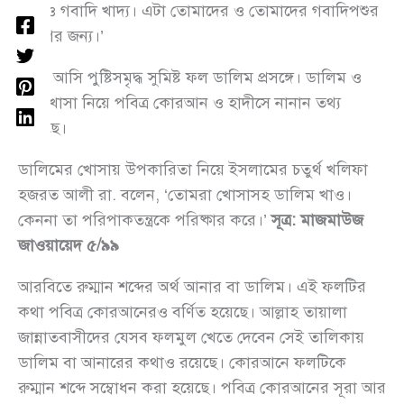
ফল ও গবাদি খাদ্য। এটা তোমাদের ও তোমাদের গবাদিপশুর
ভোগের জন্য।’
এখন আসি পুষ্টিসমৃদ্ধ সুমিষ্ট ফল ডালিম প্রসঙ্গে। ডালিম ও
এর খোসা নিয়ে পবিত্র কোরআন ও হাদীসে নানান তথ্য
এসেছে।
ডালিমের খোসায় উপকারিতা নিয়ে ইসলামের চতুর্থ খলিফা
হজরত আলী রা. বলেন, ‘তোমরা খোসাসহ ডালিম খাও।
কেননা তা পরিপাকতন্ত্রকে পরিষ্কার করে।’
সূত্র: মাজমাউজ
জাওয়ায়েদ ৫/৯৯
আরবিতে রুম্মান শব্দের অর্থ আনার বা ডালিম। এই ফলটির
কথা পবিত্র কোরআনেরও বর্ণিত হয়েছে। আল্লাহ তায়ালা
জান্নাতবাসীদের যেসব ফলমুল খেতে দেবেন সেই তালিকায়
ডালিম বা আনারের কথাও রয়েছে। কোরআনে ফলটিকে
রুম্মান শব্দে সম্বোধন করা হয়েছে। পবিত্র কোরআনের সূরা আর